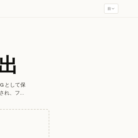
日
抽出
G として保
出され、ファ