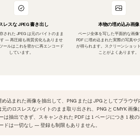
スレスな JPEG 書き出し
本物の埋め込み画像
保存された JPEG は元のバイトのまま
ページ全体を写した平面的な画像
す — 再圧縮も画質劣化もありませ
PDF に埋め込まれた実際の写真や
ツールはこれを密かに再エンコード
が得られます。スクリーンショッ
しています。
ことがよくあります。
に埋め込まれた画像を抽出して、PNG または JPG としてブラウ
 は元のロスレスなバイトのまま取り出され、PNG と CMYK 画
は抽出できず、スキャンされた PDF は 1 ページにつき 1 枚
ードは一切なし — 登録も制限もありません。