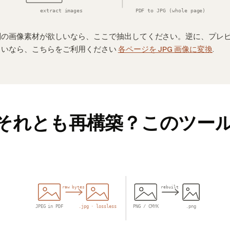
extract images
PDF to JPG (whole page)
別の画像素材が欲しいなら、ここで抽出してください。逆に、プレ
しいなら、こちらをご利用ください
各ページを JPG 画像に変換
.
それとも再構築？このツー
raw bytes
rebuilt
JPEG in PDF
.jpg · lossless
PNG / CMYK
.png