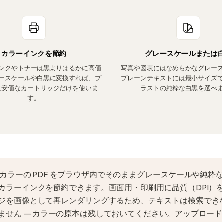
カラーインクを節約
グレースケールまたは
ンクやトナーは黒よりはるかに高価
写真や図表にはなめらかなグレー
ースケールや白黒に変換すれば、プ
プレーンテキストには最小サイズ
は安価なカートリッジだけを使いま
ラストの純粋な白黒を選べ
す。
カラーの PDF をブラウザ内でそのままグレースケールや純粋
カラーインクを節約できます。画面用・印刷用に品質（DPI）
ジを画像として再レンダリングするため、テキストは検索でき
ません — カラーの原本は残しておいてください。アップロー