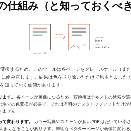
の仕組み（と知っておくべ
render
now an
image —
not
searchable
colour PDF
内で変換するため、このツールは各ページをグレースケール（ま
DF に組み直します。結果は色を取り除いただけで原本とまった
を知っておく価値があります：
ります。
各ページが画像になるため、変換後はテキストの検索や選
の場での色変換が必要で、それは有料のデスクトップソフトだけが行
きません。
って変わります。
カラー写真やスキャンが多い PDF はたいてい小
 は大きくなることがあります。鮮明なベクターページが画像に変わ