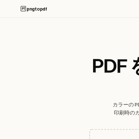
pngtopdf
PD
カラーの 
印刷時の