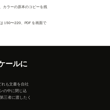
、カラーの原本のコピーを残
50〜220、PDF を画面で
ケールに
— はどれも文書を自社
ションの中に閉じ込
す。第三者に渡したく