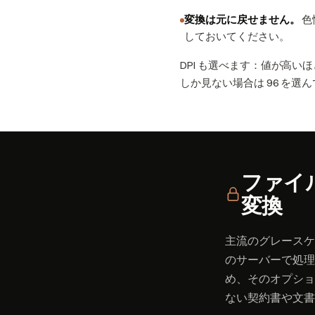
変換は元に戻せません。
色
しておいてください。
DPI も選べます：値が高い
しか見ない場合は 96 を選
ファイ
変換
主流のグレースケールツ
のサーバーで処理し
め、そのオプション
ない契約書や文書