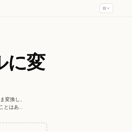
日
ルに変
まま変換し、
ことはあり