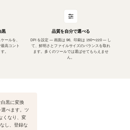
白黒
品質を自分で選べる
スケールを、
DPI を設定 — 画面は 96、印刷は 150〜220 — し
で最高コント
て、鮮明さとファイルサイズのバランスを取れ
ます。
ます。多くのツールでは選ばせてもらえませ
ん。
な白黒に変換
を選べます。ツ
なくなり、変
ドなし、登録な