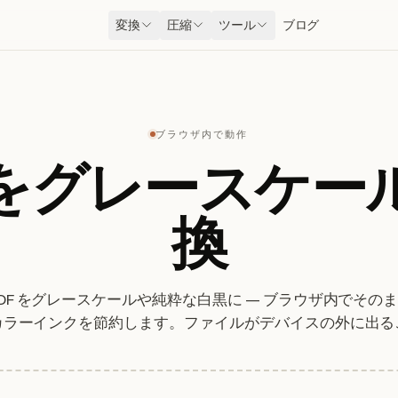
変換
圧縮
ツール
ブログ
ブラウザ内で動作
F をグレースケー
換
PDF をグレースケールや純粋な白黒に — ブラウザ内でその
カラーインクを節約します。ファイルがデバイスの外に出る
ません。