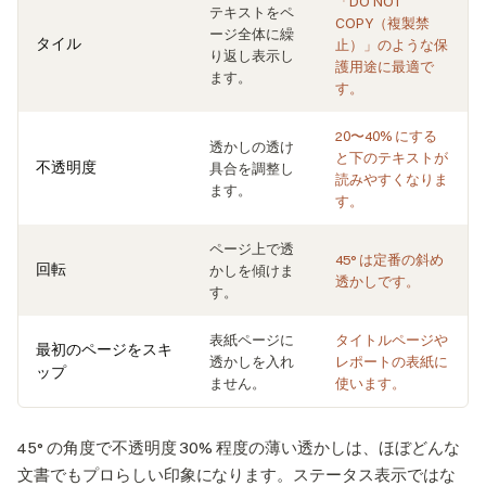
「DO NOT
テキストをペ
COPY（複製禁
ージ全体に繰
タイル
止）」のような保
り返し表示し
護用途に最適で
ます。
す。
20〜40% にする
透かしの透け
と下のテキストが
不透明度
具合を調整し
読みやすくなりま
ます。
す。
ページ上で透
45° は定番の斜め
回転
かしを傾けま
透かしです。
す。
表紙ページに
タイトルページや
最初のページをスキ
透かしを入れ
レポートの表紙に
ップ
ません。
使います。
45° の角度で不透明度 30% 程度の薄い透かしは、ほぼどんな
文書でもプロらしい印象になります。ステータス表示ではな