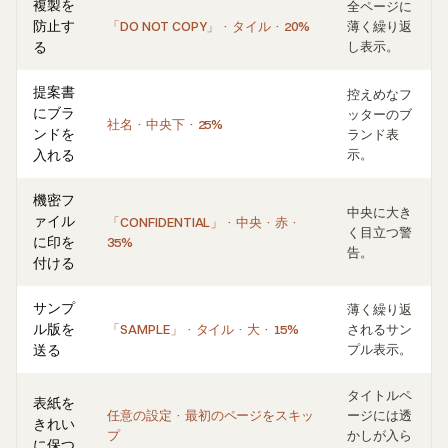
複製を
全ページに
防止す
「DO NOT COPY」 · タイル · 20%
薄く繰り返
る
し表示。
提案書
控えめなフ
にブラ
ッターのブ
社名 · 中央下 · 25%
ンドを
ランド表
入れる
示。
機密フ
中央に大き
ァイル
「CONFIDENTIAL」 · 中央 · 赤 ·
く目立つ警
に印を
35%
告。
付ける
サンプ
薄く繰り返
ル版を
「SAMPLE」 · タイル · 大 · 15%
されるサン
送る
プル表示。
タイトルペ
表紙を
任意の設定 · 最初のページをスキッ
ージには透
きれい
プ
かしが入ら
に保つ