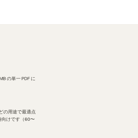
の単一 PDF に
んどの用途で最適点
時向けです（60〜