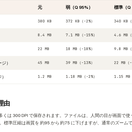
元
弱（Q 95%）
標準（Q 
）
380 KB
372 KB（−2%）
340 KB
）
8.4 MB
7.1 MB（−15%）
4.6 MB
22 MB
18 MB（−18%）
9.8 MB
ージ）
45 MB
39 MB（−13%）
22 MB（
ジ）
1.2 MB
1.18 MB（−2%）
1.15 M
理由
、多くは 300 DPI で保存されます。ファイルは、人間の目が画面で
標準圧縮は画質を 約95 から 約75 に下げますが、通常のズーム