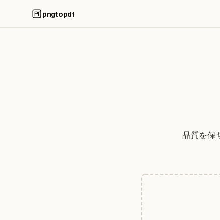
pngtopdf
品質を保ち