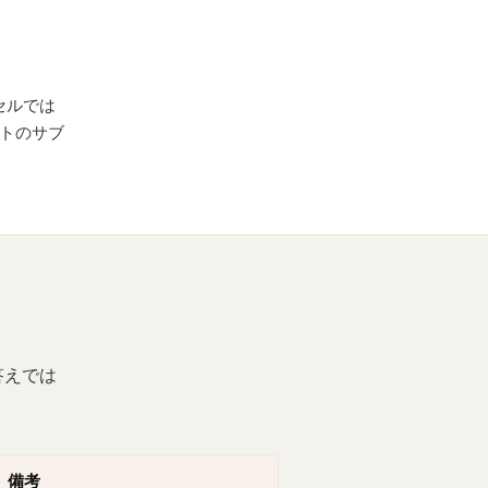
クセルでは
トのサブ
答えでは
備考