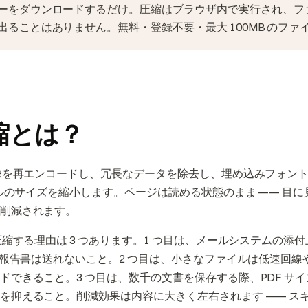
ーをダウンロードするだけ。圧縮はブラウザ内で実行され、フ
出ることはありません。無料・登録不要・最大 100MB のファ
圧縮とは？
画像を再エンコードし、冗長なデータを除去し、埋め込みフォン
ァイルのサイズを縮小します。ページは読める状態のまま —— 目
削減されます。
圧縮する理由は 3 つあります。1 つ目は、メールシステムの添付上
 の報告書は送れないこと。2 つ目は、小さなファイルは低速回
ドできること。3 つ目は、数千の文書を保存する際、PDF サ
を抑えること。削減効果は内容に大きく左右されます —— ス