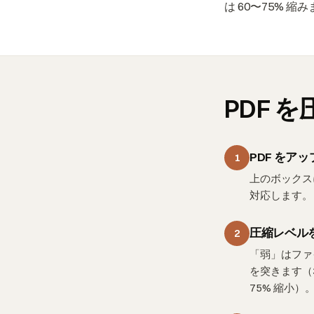
は 60〜75%
PDF 
PDF をア
1
上のボックスに
対応します。
圧縮レベル
2
「弱」はファ
を突きます（
75% 縮小）