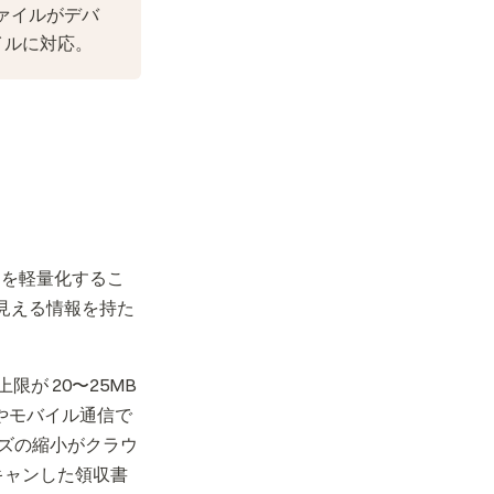
ァイルがデバ
イルに対応。
トを軽量化するこ
に見える情報を持た
限が 20〜25MB
線やモバイル通信で
イズの縮小がクラウ
キャンした領収書