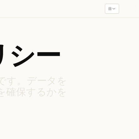
日
リシー
です。データを
を確保するかを