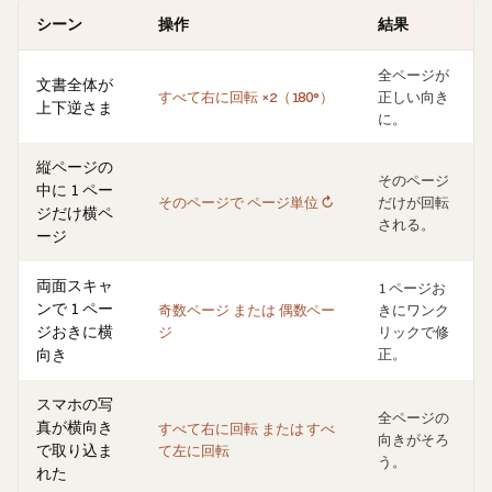
シーン
操作
結果
全ページが
文書全体が
すべて右に回転 ×2（180°）
正しい向き
上下逆さま
に。
縦ページの
そのページ
中に 1 ペー
そのページで ページ単位 ↻
だけが回転
ジだけ横ペ
される。
ージ
両面スキャ
1 ページお
ンで 1 ペー
奇数ページ または 偶数ペー
きにワンク
ジおきに横
ジ
リックで修
向き
正。
スマホの写
全ページの
真が横向き
すべて右に回転 または すべ
向きがそろ
で取り込ま
て左に回転
う。
れた