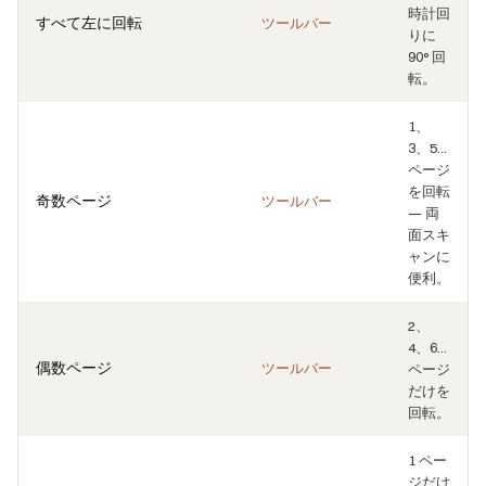
時計回
すべて左に回転
ツールバー
りに
90° 回
転。
1、
3、5…
ページ
を回転
奇数ページ
ツールバー
— 両
面スキ
ャンに
便利。
2、
4、6…
偶数ページ
ツールバー
ページ
だけを
回転。
1 ペー
ジだけ