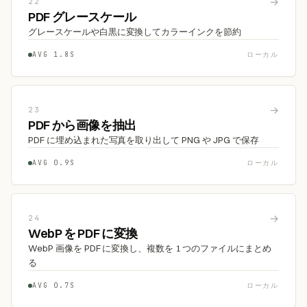
→
22
PDF グレースケール
グレースケールや白黒に変換してカラーインクを節約
AVG 1.8S
ローカル
→
23
PDF から画像を抽出
PDF に埋め込まれた写真を取り出して PNG や JPG で保存
AVG 0.9S
ローカル
→
24
WebP を PDF に変換
WebP 画像を PDF に変換し、複数を 1 つのファイルにまとめ
る
AVG 0.7S
ローカル