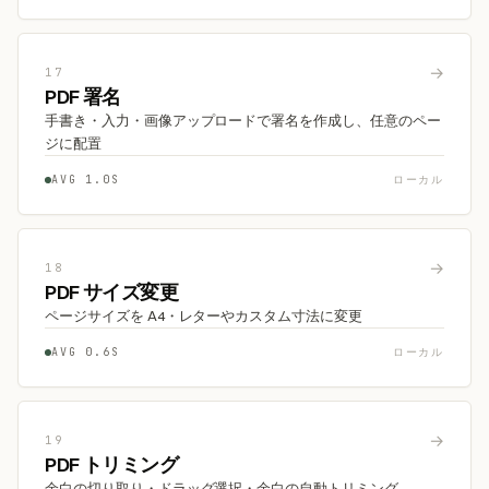
→
17
PDF 署名
手書き・入力・画像アップロードで署名を作成し、任意のペー
ジに配置
AVG 1.0S
ローカル
→
18
PDF サイズ変更
ページサイズを A4・レターやカスタム寸法に変更
AVG 0.6S
ローカル
→
19
PDF トリミング
余白の切り取り・ドラッグ選択・余白の自動トリミング