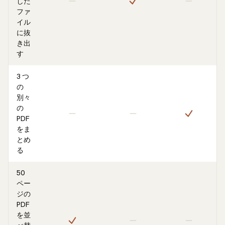
した
ファ
イル
に抜
き出
す
3 つ
の
別々
の
PDF
をま
とめ
る
50
ペー
ジの
PDF
を並