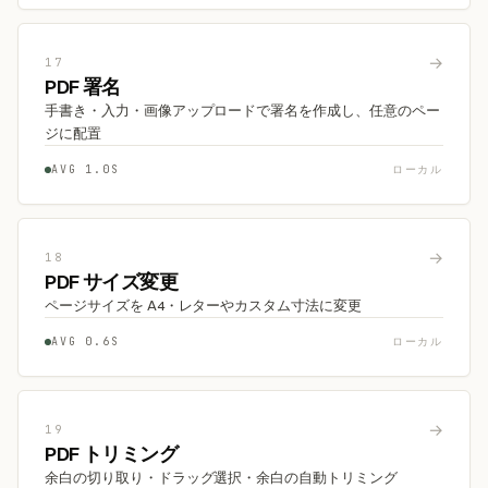
→
17
PDF 署名
手書き・入力・画像アップロードで署名を作成し、任意のペー
ジに配置
AVG 1.0S
ローカル
→
18
PDF サイズ変更
ページサイズを A4・レターやカスタム寸法に変更
AVG 0.6S
ローカル
→
19
PDF トリミング
余白の切り取り・ドラッグ選択・余白の自動トリミング