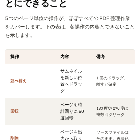
とにできること
5 つのページ単位の操作が、ほぼすべての PDF 整理作業
をカバーします。下の表は、各操作の内容とできないこと
を示します。
操作
内容
備考
サムネイル
を新しい位
1 回のドラッグ。
並べ替え
置へドラッ
離すと確定
グ
ページを時
180 度や 270 度は
回転
計回りに 90
複数回クリック
度回転
ページを出
ソースファイルは
削除
力から取り
そのまま。再読込