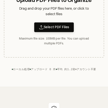
Drag and drop your PDF files here, or click to
select files
Select PDF Files
Maximum file size: 100MB per file. You can upload
multiple PDFs.
ローカル処理
アップロード 0 件
平均 約1.2秒
アカウント不要