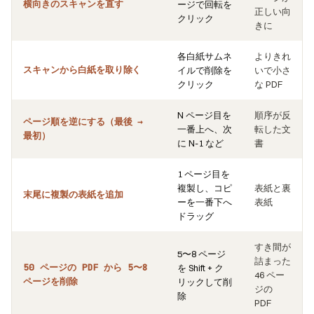
横向きのスキャンを直す
ージで回転を
正しい向
クリック
きに
各白紙サムネ
よりきれ
スキャンから白紙を取り除く
イルで削除を
いで小さ
クリック
な PDF
N ページ目を
順序が反
ページ順を逆にする（最後 →
一番上へ、次
転した文
最初）
に N-1 など
書
1 ページ目を
複製し、コピ
表紙と裏
末尾に複製の表紙を追加
ーを一番下へ
表紙
ドラッグ
すき間が
5〜8 ページ
詰まった
50 ページの PDF から 5〜8
を Shift + ク
46 ペー
ページを削除
リックして削
ジの
除
PDF