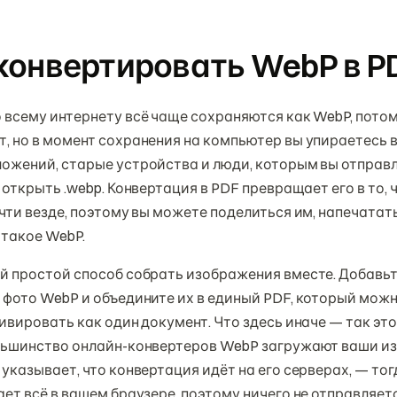
конвертировать WebP в P
всему интернету всё чаще сохраняются как WebP, потом
 но в момент сохранения на компьютер вы упираетесь в
ожений, старые устройства и люди, которым вы отправл
 открыть .webp. Конвертация в PDF превращает его в то,
чти везде, поэтому вы можете поделиться им, напечатат
 такое WebP.
й простой способ собрать изображения вместе. Добавьт
 фото WebP и объедините их в единый PDF, который можн
ивировать как один документ. Что здесь иначе — так это 
льшинство онлайн-конвертеров WebP загружают ваши и
указывает, что конвертация идёт на его серверах, — тог
ет всё в вашем браузере, поэтому ничего не отправляетс