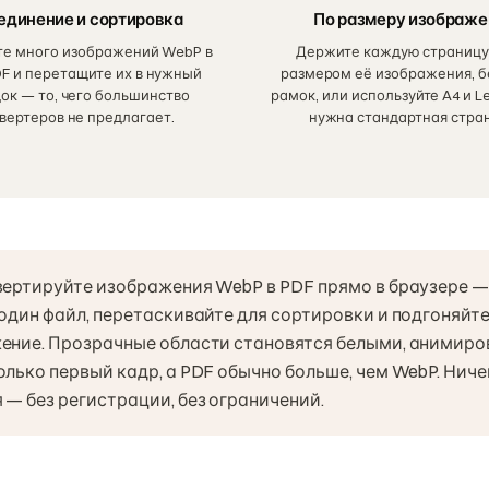
единение и сортировка
По размеру изображе
те много изображений WebP в
Держите каждую страницу
DF и перетащите их в нужный
размером её изображения, б
ок — то, чего большинство
рамок, или используйте A4 и Let
вертеров не предлагает.
нужна стандартная стра
вертируйте изображения WebP в PDF прямо в браузере —
 один файл, перетаскивайте для сортировки и подгоняйт
ение. Прозрачные области становятся белыми, анимир
олько первый кадр, а PDF обычно больше, чем WebP. Ниче
 — без регистрации, без ограничений.