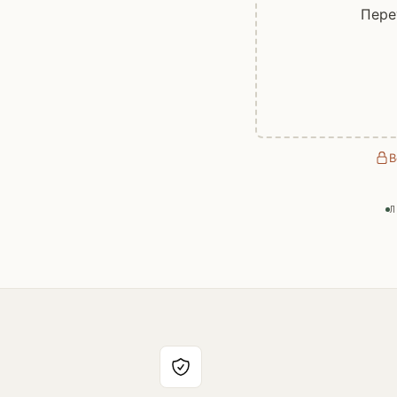
Пере
В