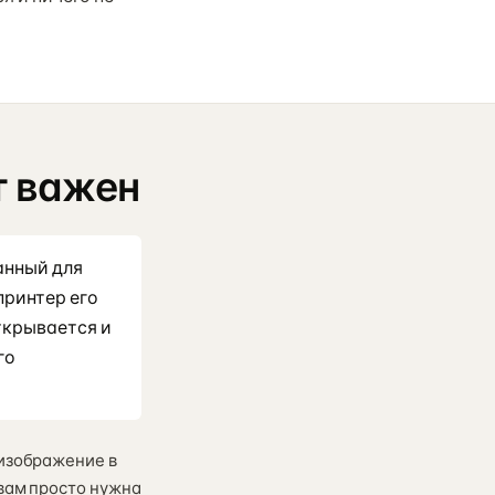
т важен
анный для
принтер его
ткрывается и
го
 изображение в
 вам просто нужна