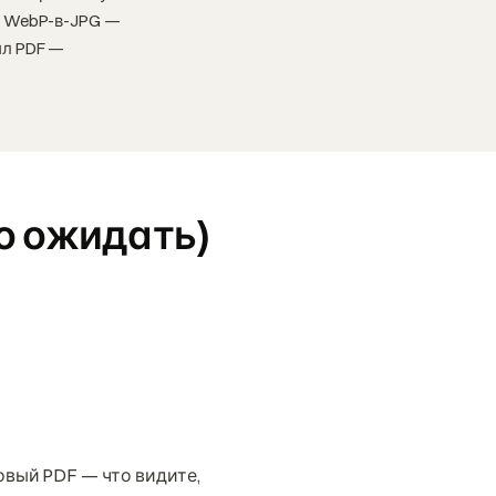
г WebP-в-JPG —
йл PDF —
го ожидать)
вый PDF — что видите,