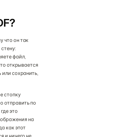
DF?
у что он так
 стену:
яете файл,
 что открывается
ь или сохранить,
е стопку
о отправить по
где это
зображения на
да как этот
я и ничего не