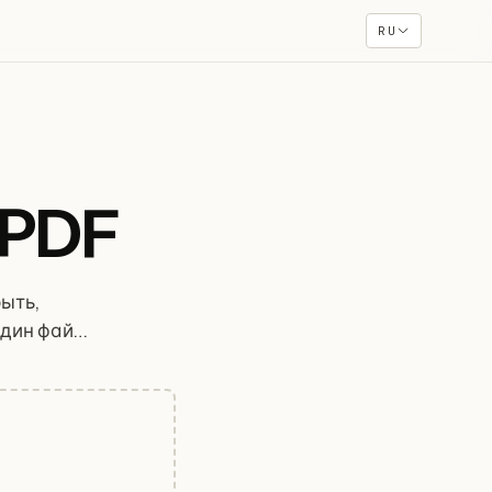
RU
 PDF
ыть,
один файл,
гда не