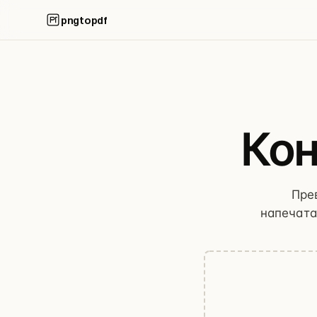
pngtopdf
Кон
Пре
напечатат
измен