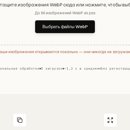
тащите изображения WebP сюда или нажмите, чтобы вы
До 50 изображений WebP за раз
Выбрать файлы WebP
аши изображения открываются локально — они никогда не загружа
Локальная обработка
0 загрузок
~1,2 с в среднем
Без регистрац