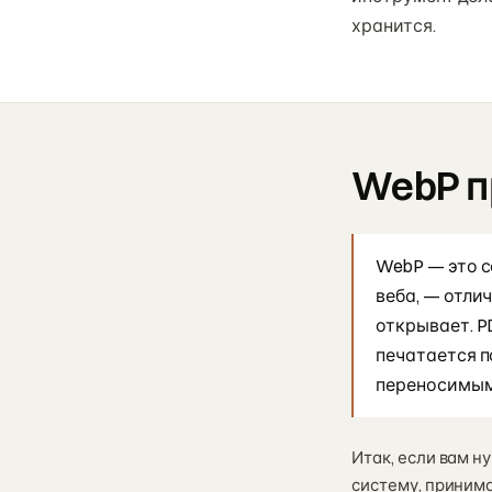
хранится.
WebP п
WebP — это 
веба, — отли
открывает. P
печатается п
переносимым
Итак, если вам н
систему, принима