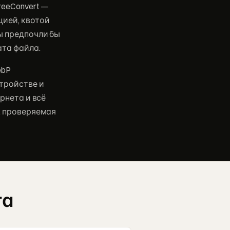
reeConvert —
цией, квотой
ы предпочли бы
ата файла.
ebP
тройстве и
рнета и всё
, проверяемая
га