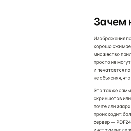
Зачем 
Изображения по 
хорошо сжимает,
множество прил
просто не могут
и печатается по
не объясняя, что
Это также самы
скриншотов или
почте или заарх
происходит: бо
сервер — PDF24 
инструмент дела