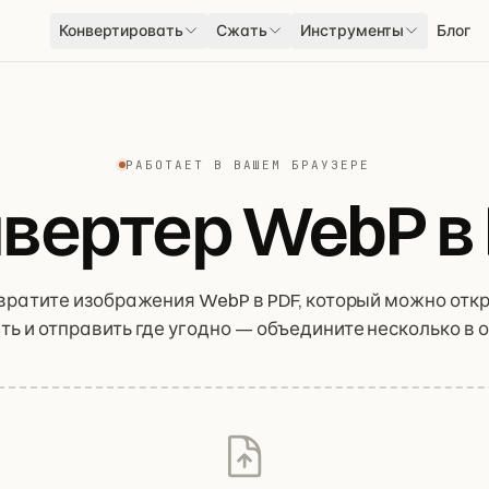
Конвертировать
Сжать
Инструменты
Блог
РАБОТАЕТ В ВАШЕМ БРАУЗЕРЕ
вертер WebP в
вратите изображения WebP в PDF, который можно откр
ь и отправить где угодно — объедините несколько в 
ите порядок, всё в браузере. Ваши изображения нико
покидают устройство.