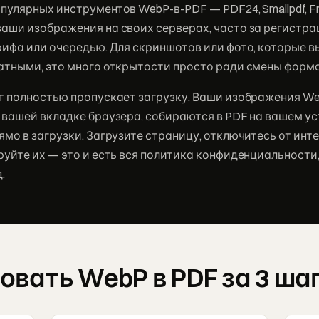
улярных инструментов WebP-в-PDF — PDF24, Smallpdf, F
аши изображения на своих серверах, часто за регистра
рифа или очередью. Для скриншотов или фото, которые в
атными, это много открытости просто ради смены форм
т полностью пропускает загрузку. Ваши изображения W
 вашей вкладке браузера, собираются в PDF на вашем ус
мо в загрузки. Загрузите страницу, отключитесь от инте
руйте их — это и есть вся политика конфиденциальности
.
овать WebP в PDF за 3 ша