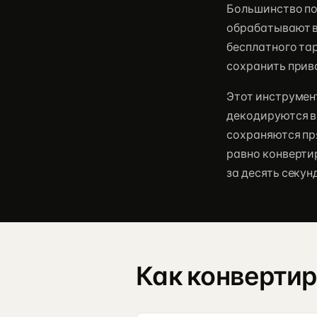
Большинство поп
обрабатывают в
бесплатного та
сохранить прив
Этот инструмен
декодируются в
сохраняются пря
равно конверти
за десять секунд
Как конвертир