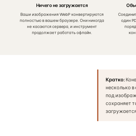
Ничего не загружается
Объ
Ваши изображения WebP конвертируются
Соедини
полностью в вашем браузере. Они никогда
один P
не касаются сервера, и инструмент
поряд
продолжает работать офлайн.
кон
Кратко:
Кон
несколько в
под изображ
сохраняет т
загружается