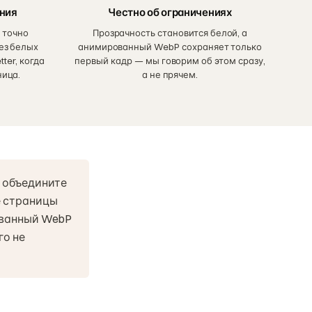
ния
Честно об ограничениях
 точно
Прозрачность становится белой, а
ез белых
анимированный WebP сохраняет только
ter, когда
первый кадр — мы говорим об этом сразу,
ница.
а не прячем.
 объедините
е страницы
ованный WebP
го не