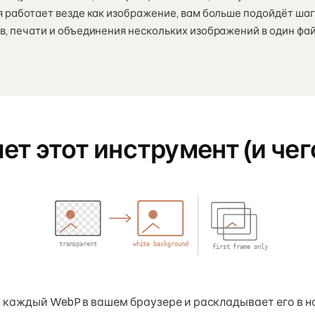
я работает везде как изображение, вам больше подойдёт ша
в, печати и объединения нескольких изображений в один фа
.
ет этот инструмент (и че
transparent
white background
first frame only
каждый WebP в вашем браузере и раскладывает его в но