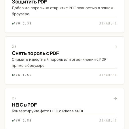
Защитить PDF
Добавьте пароль на открытие PDF полностью в вашем
браузере
AVG 0.3S
ЛОКАЛЬНО
→
26
Снять пароль с PDF
Снимите известный пароль или ограничения с PDF
прямо в браузере
AVG 1.5S
ЛОКАЛЬНО
→
27
HEIC в PDF
Конвертируйте фото HEIC с iPhone в PDF
AVG 0.8S
ЛОКАЛЬНО