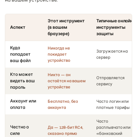
Этот инструмент
Типичные онлайн-
Аспект
(в вашем
инструменты
браузере)
защиты
Куда
Никогда не
Загружается на
попадает
покидает
сервер
ваш файл
устройство
Кто может
Никто — он
Отправляется
видеть ваш
остаётся на вашем
сервису
пароль
устройстве
Аккаунт или
Бесплатно, без
Часто логин или
оплата
аккаунта
платные тарифы
Часто
Честно о
Да — 128-бит RC4,
расплывчато или
силе
сказано прямо
«банковский