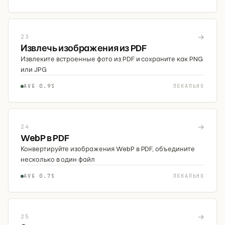
→
23
Извлечь изображения из PDF
Извлеките встроенные фото из PDF и сохраните как PNG
или JPG
AVG 0.9S
ЛОКАЛЬНО
→
24
WebP в PDF
Конвертируйте изображения WebP в PDF, объедините
несколько в один файл
AVG 0.7S
ЛОКАЛЬНО
→
25