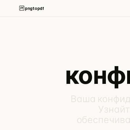
pngtopdf
конф
Ваша конфид
Узнайт
обеспечива