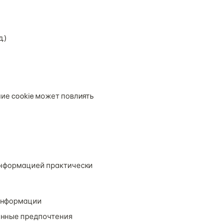
.)
ие cookie может повлиять
 информацией практически
 информации
ённые предпочтения