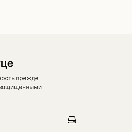
тце
ность прежде
ю защищёнными