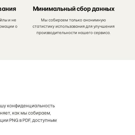
вания
Минимальный сбор данных
йлы и не
Мы собираем только анонимную
рмации о
статистику использования для улучшения
.
производительности нашего сервиса.
вашу конфиденциальность
няет, как мы собираем,
ции PNG в PDF, доступным