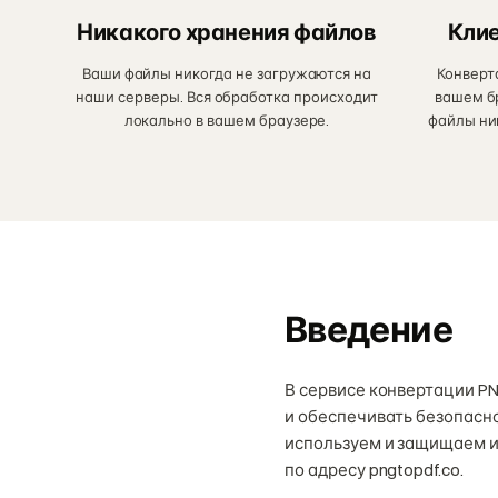
Никакого хранения файлов
Клие
Ваши файлы никогда не загружаются на
Конверт
наши серверы. Вся обработка происходит
вашем бр
локально в вашем браузере.
файлы ни
Введение
В сервисе конвертации P
и обеспечивать безопасн
используем и защищаем и
по адресу pngtopdf.co.