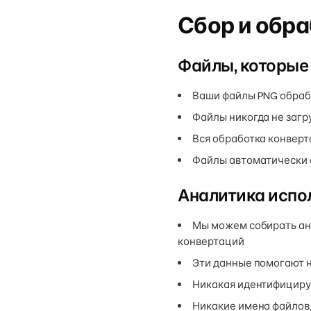
Сбор и обр
Файлы, которые
Ваши файлы PNG обраба
Файлы никогда не загр
Вся обработка конверт
Файлы автоматически о
Аналитика испо
Мы можем собирать ано
конвертаций
Эти данные помогают н
Никакая идентифициру
Никакие имена файлов,