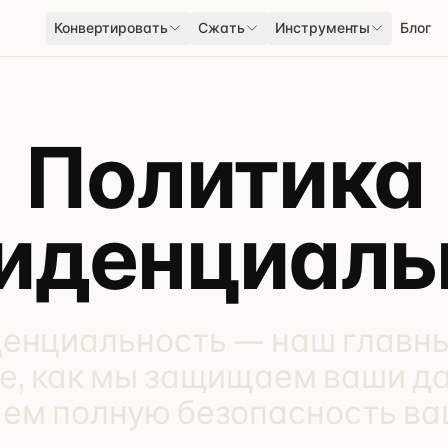
Конвертировать
Сжать
Инструменты
Блог
Политика
иденциаль
енциальность — наш главны
е, как мы защищаем ваши д
ем полную безопасность ва