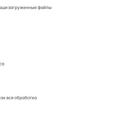
ваши загруженные файлы
са
как вся обработка