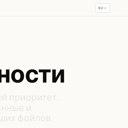
RU
ности
й приоритет.
анные и
ших файлов.