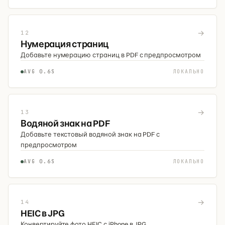
→
12
Нумерация страниц
Добавьте нумерацию страниц в PDF с предпросмотром
AVG 0.6S
ЛОКАЛЬНО
→
13
Водяной знак на PDF
Добавьте текстовый водяной знак на PDF с
предпросмотром
AVG 0.6S
ЛОКАЛЬНО
→
14
HEIC в JPG
Конвертируйте фото HEIC с iPhone в JPG