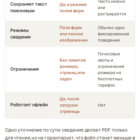
Часто неясно
Сохраняет текст
Да, в режиме
или
поисковым
полей форм
растрируется
Поля форм
Обычно одно
Режимы
или полное
фиксированное
сведения
изображение
поведение
Почасовые
Без лимитов
квоты и
размера,
ограничения
Ограничения
страниц или
размера на
задач
бесплатных
тарифах
Да, после
Работает офлайн
загрузки
Нет
страницы
Одно уточнение по сути: сведение делает PDF только
для чтения, но не гарантирует, что файл станет меньше в