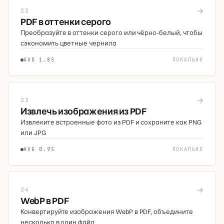
→
22
PDF в оттенки серого
Преобразуйте в оттенки серого или чёрно-белый, чтобы
сэкономить цветные чернила
AVG 1.8S
ЛОКАЛЬНО
→
23
Извлечь изображения из PDF
Извлеките встроенные фото из PDF и сохраните как PNG
или JPG
AVG 0.9S
ЛОКАЛЬНО
→
24
WebP в PDF
Конвертируйте изображения WebP в PDF, объедините
несколько в один файл