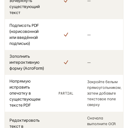
зачеркнуть
—
существующий
текст
Подписать PDF
(нарисованной
—
или введённой
подписью)
Заполнить
интерактивную
—
форму (AcroForm)
Напрямую
Закройте белым
исправить
прямоугольником,
опечатку в
затем добавьте
PARTIAL
существующем
текстовое поле
сверху
тексте PDF
Сначала
Редактировать
выполните OCR
текст в