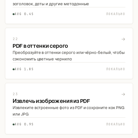
заголовок, даты и другие метаданные
AVG 0.4S
ЛОКАЛЬНО
→
22
PDF в оттенки серого
Преобразуйте в оттенки серого или чёрно-белый, чтобы
сэкономить цветные чернила
AVG 1.8S
ЛОКАЛЬНО
→
23
Извлечь изображения из PDF
Извлеките встроенные фото из PDF и сохраните как PNG
или JPG
AVG 0.9S
ЛОКАЛЬНО