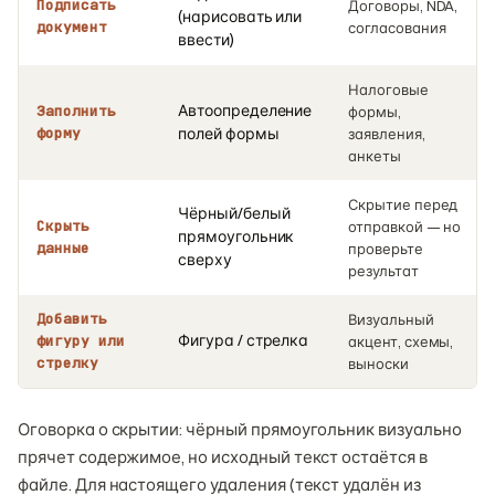
Подписать
Договоры, NDA,
(нарисовать или
документ
согласования
ввести)
Налоговые
Автоопределение
Заполнить
формы,
форму
полей формы
заявления,
анкеты
Скрытие перед
Чёрный/белый
Скрыть
отправкой — но
прямоугольник
данные
проверьте
сверху
результат
Добавить
Визуальный
Фигура / стрелка
фигуру или
акцент, схемы,
стрелку
выноски
Оговорка о скрытии: чёрный прямоугольник визуально
прячет содержимое, но исходный текст остаётся в
файле. Для настоящего удаления (текст удалён из