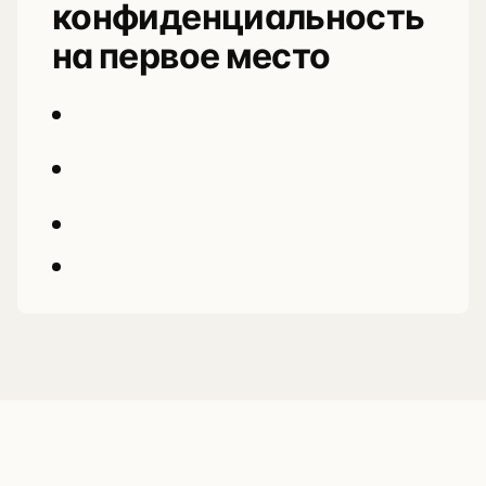
конфиденциальность
на первое место
Клиентская обработка с PDF-lib
Современные веб-технологии (React,
TypeScript)
Адаптивный дизайн для всех устройств
Ноль хранения файлов на сервере