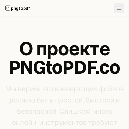
pngtopdf
О проекте
PNGtoPDF.co
Мы верим, что конвертация файлов
должна быть простой, быстрой и
безопасной. Слишком много
онлайн-инструментов требуют