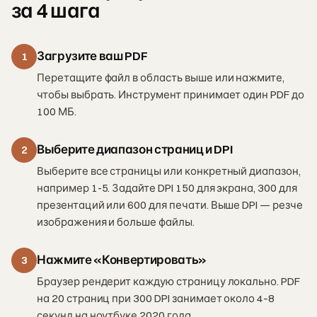
за 4 шага
Загрузите ваш PDF
1
Перетащите файл в область выше или нажмите,
чтобы выбрать. Инструмент принимает один PDF до
100 МБ.
Выберите диапазон страниц и DPI
2
Выберите все страницы или конкретный диапазон,
например 1-5. Задайте DPI 150 для экрана, 300 для
презентаций или 600 для печати. Выше DPI — резче
изображения и больше файлы.
Нажмите «Конвертировать»
3
Браузер рендерит каждую страницу локально. PDF
на 20 страниц при 300 DPI занимает около 4–8
секунд на ноутбуке 2020 года.