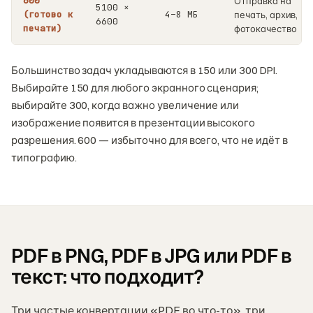
600
Отправка на
5100 ×
(готово к
4–8 МБ
печать, архив,
6600
печати)
фотокачество
Большинство задач укладываются в 150 или 300 DPI.
Выбирайте 150 для любого экранного сценария;
выбирайте 300, когда важно увеличение или
изображение появится в презентации высокого
разрешения. 600 — избыточно для всего, что не идёт в
типографию.
PDF в PNG, PDF в JPG или PDF в
текст: что подходит?
Три частые конвертации «PDF во что-то», три