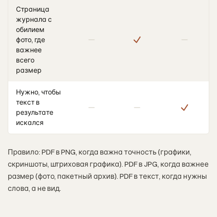
Страница
журнала с
обилием
фото, где
важнее
всего
размер
Нужно, чтобы
текст в
результате
искался
Правило: PDF в PNG, когда важна точность (графики,
скриншоты, штриховая графика). PDF в JPG, когда важнее
размер (фото, пакетный архив). PDF в текст, когда нужны
слова, а не вид.