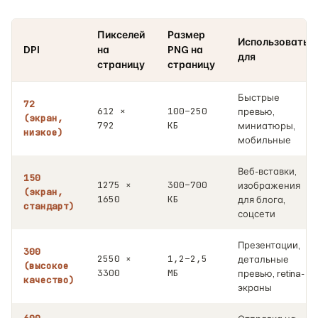
Пикселей
Размер
Использовать
DPI
на
PNG на
для
страницу
страницу
Быстрые
72
612 ×
100–250
превью,
(экран,
792
КБ
миниатюры,
низкое)
мобильные
Веб-вставки,
150
1275 ×
300–700
изображения
(экран,
1650
КБ
для блога,
стандарт)
соцсети
Презентации,
300
2550 ×
1,2–2,5
детальные
(высокое
3300
МБ
превью, retina-
качество)
экраны