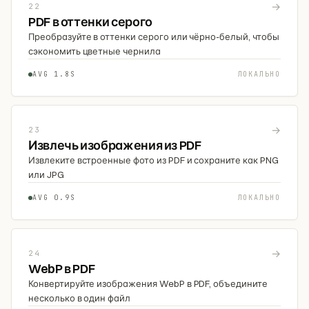
→
22
PDF в оттенки серого
Преобразуйте в оттенки серого или чёрно-белый, чтобы
сэкономить цветные чернила
AVG 1.8S
ЛОКАЛЬНО
→
23
Извлечь изображения из PDF
Извлеките встроенные фото из PDF и сохраните как PNG
или JPG
AVG 0.9S
ЛОКАЛЬНО
→
24
WebP в PDF
Конвертируйте изображения WebP в PDF, объедините
несколько в один файл