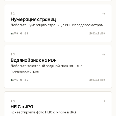
→
12
Нумерация страниц
Добавьте нумерацию страниц в PDF с предпросмотром
AVG 0.6S
ЛОКАЛЬНО
→
13
Водяной знак на PDF
Добавьте текстовый водяной знак на PDF с
предпросмотром
AVG 0.6S
ЛОКАЛЬНО
→
14
HEIC в JPG
Конвертируйте фото HEIC с iPhone в JPG