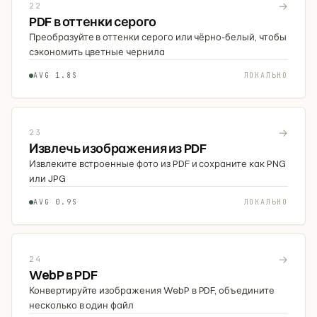
→
22
PDF в оттенки серого
Преобразуйте в оттенки серого или чёрно-белый, чтобы
сэкономить цветные чернила
AVG 1.8S
ЛОКАЛЬНО
→
23
Извлечь изображения из PDF
Извлеките встроенные фото из PDF и сохраните как PNG
или JPG
AVG 0.9S
ЛОКАЛЬНО
→
24
WebP в PDF
Конвертируйте изображения WebP в PDF, объедините
несколько в один файл