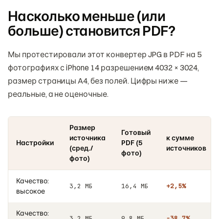
Насколько меньше (или
больше) становится PDF?
Мы протестировали этот конвертер JPG в PDF на 5
фотографиях с iPhone 14 разрешением 4032 × 3024,
размер страницы A4, без полей. Цифры ниже —
реальные, а не оценочные.
Размер
Готовый
источника
к сумме
Настройки
PDF (5
(сред./
источников
фото)
фото)
Качество:
3,2 МБ
16,4 МБ
+2,5%
высокое
Качество:
3,2 МБ
9,8 МБ
−38,7%