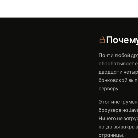
Почему
Почти любой дру
обрабатывает ег
двадцати четырё
банковской вып
серверу.
Этот инструмен
браузере на Jav
Ничего не загру
когда вы закры
страницы.