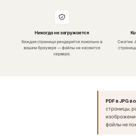
Никогда не загружается
Ко
Каждая страница рендерится локально в
Сжатие J
вашем браузере — файлы не касаются
страниц
сервера.
PDF в JPG в
страницы, р
изображение 
файлы не по