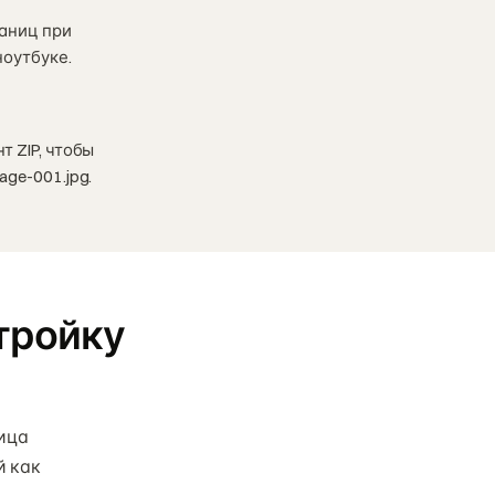
раниц при
ноутбуке.
 ZIP, чтобы
ge-001.jpg.
тройку
лица
й как