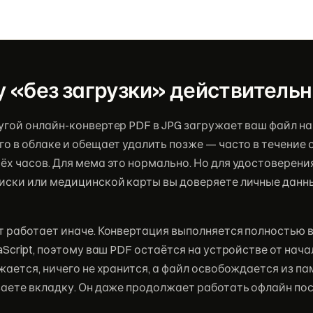
 «без загрузки» действитель
гой онлайн-конвертер PDF в JPG загружает ваш файл на
о в облаке и обещает удалить позже — часто в течение 
х часов. Для мема это нормально. Но для удостоверения
иски или медицинской карты вы доверяете личные данн
т работает иначе. Конвертация выполняется полностью 
aScript, поэтому ваш PDF остаётся на устройстве от нача
жается, ничего не хранится, а файл освобождается из па
ваете вкладку. Он даже продолжает работать офлайн пос