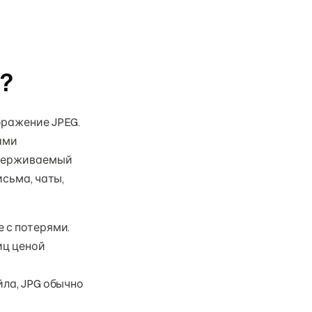
?
бражение JPEG.
ами
ддерживаемый
исьма, чаты,
 с потерями.
иц ценой
йла, JPG обычно