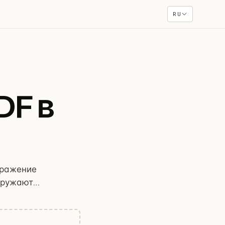
RU
DF в
бражение
агружаются