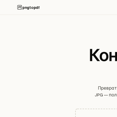
pngtopdf
Кон
Преврат
JPG — пол