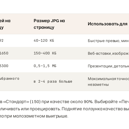
ей на
Размер JPG на
Использовать для
цу
страницу
92
40–120 КБ
Быстрые превью, ми
1650
150–400 КБ
Веб-вставки, изображ
3300
0,5–1,5 МБ
Презентации, детальн
ыбранного
Максимальная точнос
в 2–4 раза больше
незаметны
в «Стандарт» (150) при качестве около 90%. Выбирайте «Пе
величивать или проецировать. Поднятие ползунка качества в
ла при малозаметном выигрыше.