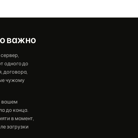
но важно
 сервер,
от одного до
, договора,
ые чужому
в вашем
ла до конца.
мяти в момент,
ле загрузки