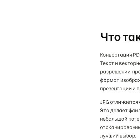
Что та
Конвертация PD
Текст и вектор
разрешении, пр
формат изображе
презентации и п
JPG отличается
Это делает фай
небольшой поте
отсканированных
лучший выбор.