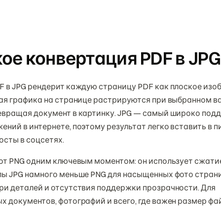
кое конвертация PDF в JPG
F в JPG рендерит каждую страницу PDF как плоское изо
ная графика на странице растрируются при выбранном в
евращая документ в картинку. JPG — самый широко по
ний в интернете, поэтому результат легко вставить в п
осты в соцсетях.
 от PNG одним ключевым моментом: он использует сжатие
лы JPG намного меньше PNG для насыщенных фото стран
ри деталей и отсутствия поддержки прозрачности. Для
 документов, фотографий и всего, где важен размер фа