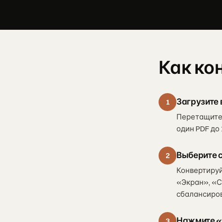
Как ко
Загрузите 
1
Перетащите 
один PDF до
Выберите 
2
Конвертируй
«Экран», «С
сбалансиров
Нажмите «
3