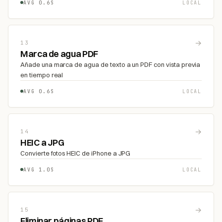
AVG 0.6S
LOCAL
→
13
Marca de agua PDF
Añade una marca de agua de texto a un PDF con vista previa
en tiempo real
AVG 0.6S
LOCAL
→
14
HEIC a JPG
Convierte fotos HEIC de iPhone a JPG
AVG 1.0S
LOCAL
→
15
Eliminar páginas PDF