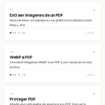
→
23
Extraer imágenes de un PDF
Saca las fotos, los logotipos y los gráficos incrustados como
PNG o JPG
AVG 0.9S
LOCAL
→
24
WebP a PDF
Convierte imágenes WebP a un PDF y une varias en un solo
archivo
AVG 0.7S
LOCAL
→
25
Proteger PDF
Añade una contraseña de apertura a tu PDF, todo en tu