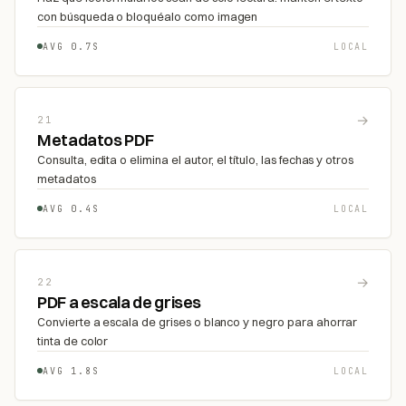
con búsqueda o bloquéalo como imagen
AVG 0.7S
LOCAL
→
21
Metadatos PDF
Consulta, edita o elimina el autor, el título, las fechas y otros
metadatos
AVG 0.4S
LOCAL
→
22
PDF a escala de grises
Convierte a escala de grises o blanco y negro para ahorrar
tinta de color
AVG 1.8S
LOCAL