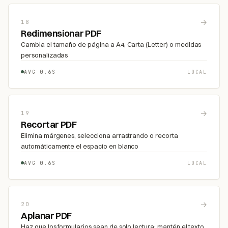
→
18
Redimensionar PDF
Cambia el tamaño de página a A4, Carta (Letter) o medidas
personalizadas
AVG 0.6S
LOCAL
→
19
Recortar PDF
Elimina márgenes, selecciona arrastrando o recorta
automáticamente el espacio en blanco
AVG 0.6S
LOCAL
→
20
Aplanar PDF
Haz que los formularios sean de solo lectura: mantén el texto