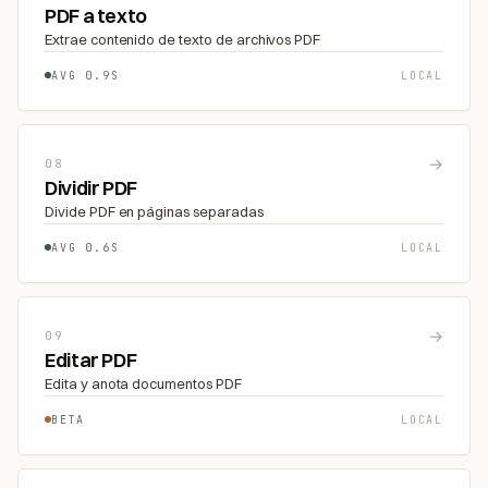
PDF a texto
Extrae contenido de texto de archivos PDF
AVG 0.9S
LOCAL
→
08
Dividir PDF
Divide PDF en páginas separadas
AVG 0.6S
LOCAL
→
09
Editar PDF
Edita y anota documentos PDF
BETA
LOCAL