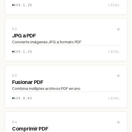
AVG 1.2S
LOCAL
→
02
JPG a PDF
Convierte imágenes JPG a formato PDF
AVG 1.4S
LOCAL
→
03
Fusionar PDF
Combina múltiples archivos PDF en uno
AVG 0.8S
LOCAL
→
04
Comprimir PDF