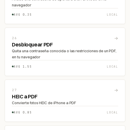
navegador
AVG 0.3S
LOCAL
→
26
Desbloquear PDF
Quita una contraseña conocida o las restricciones de un PDF,
en tu navegador
AVG 1.5S
LOCAL
→
27
HEIC a PDF
Convierte fotos HEIC de iPhone a PDF
AVG 0.8S
LOCAL