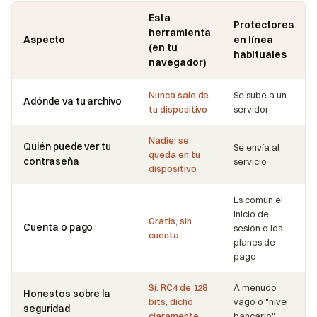
Esta
Protectores
herramienta
Aspecto
en línea
(en tu
habituales
navegador)
Nunca sale de
Se sube a un
Adónde va tu archivo
tu dispositivo
servidor
Nadie: se
Quién puede ver tu
Se envía al
queda en tu
contraseña
servicio
dispositivo
Es común el
inicio de
Gratis, sin
Cuenta o pago
sesión o los
cuenta
planes de
pago
Sí: RC4 de 128
A menudo
Honestos sobre la
bits, dicho
vago o "nivel
seguridad
claramente
bancario"