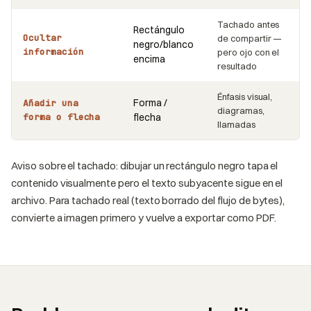
Tachado antes
Rectángulo
Ocultar
de compartir —
negro/blanco
información
pero ojo con el
encima
resultado
Énfasis visual,
Forma /
Añadir una
diagramas,
forma o flecha
flecha
llamadas
Aviso sobre el tachado: dibujar un rectángulo negro tapa el
contenido visualmente pero el texto subyacente sigue en el
archivo. Para tachado real (texto borrado del flujo de bytes),
convierte a imagen primero y vuelve a exportar como PDF.