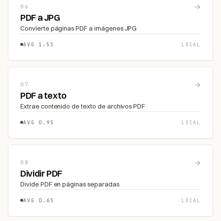
→
06
PDF a JPG
Convierte páginas PDF a imágenes JPG
AVG 1.5S
LOCAL
→
07
PDF a texto
Extrae contenido de texto de archivos PDF
AVG 0.9S
LOCAL
→
08
Dividir PDF
Divide PDF en páginas separadas
AVG 0.6S
LOCAL