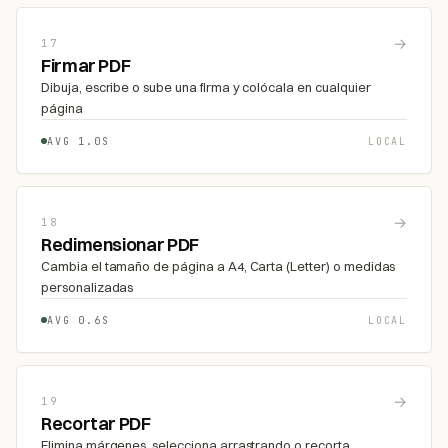
→
17
Firmar PDF
Dibuja, escribe o sube una firma y colócala en cualquier
página
AVG 1.0S
LOCAL
→
18
Redimensionar PDF
Cambia el tamaño de página a A4, Carta (Letter) o medidas
personalizadas
AVG 0.6S
LOCAL
→
19
Recortar PDF
Elimina márgenes, selecciona arrastrando o recorta