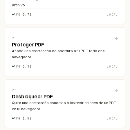
archivo
AVG 0.7S
LOCAL
→
25
Proteger PDF
Añade una contraseña de apertura a tu PDF, todo en tu
navegador
AVG 0.3S
LOCAL
→
26
Desbloquear PDF
Quita una contraseña conocida o las restricciones de un PDF,
en tu navegador
AVG 1.5S
LOCAL