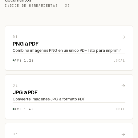
ÍNDICE DE HERRAMIENTAS · 30
→
01
PNG a PDF
Combina imágenes PNG en un único PDF listo para imprimir
AVG 1.2S
LOCAL
→
02
JPG a PDF
Convierte imágenes JPG a formato PDF
AVG 1.4S
LOCAL
→
03