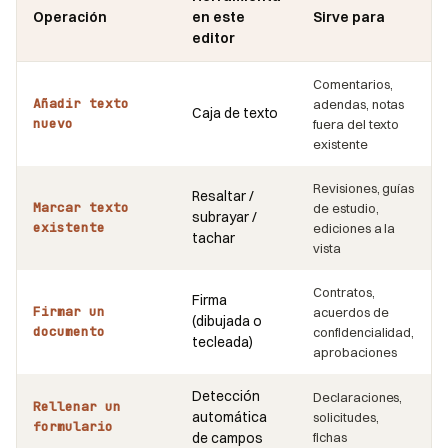
Operación
en este
Sirve para
editor
Comentarios,
Añadir texto
adendas, notas
Caja de texto
nuevo
fuera del texto
existente
Revisiones, guías
Resaltar /
Marcar texto
de estudio,
subrayar /
existente
ediciones a la
tachar
vista
Contratos,
Firma
Firmar un
acuerdos de
(dibujada o
documento
confidencialidad,
tecleada)
aprobaciones
Detección
Declaraciones,
Rellenar un
automática
solicitudes,
formulario
de campos
fichas