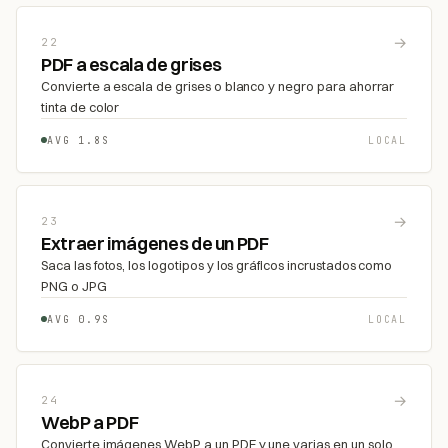
→
22
PDF a escala de grises
Convierte a escala de grises o blanco y negro para ahorrar
tinta de color
AVG 1.8S
LOCAL
→
23
Extraer imágenes de un PDF
Saca las fotos, los logotipos y los gráficos incrustados como
PNG o JPG
AVG 0.9S
LOCAL
→
24
WebP a PDF
Convierte imágenes WebP a un PDF y une varias en un solo