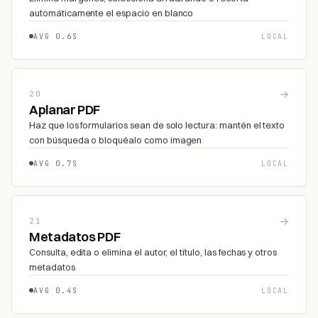
automáticamente el espacio en blanco
AVG 0.6S
LOCAL
→
20
Aplanar PDF
Haz que los formularios sean de solo lectura: mantén el texto
con búsqueda o bloquéalo como imagen
AVG 0.7S
LOCAL
→
21
Metadatos PDF
Consulta, edita o elimina el autor, el título, las fechas y otros
metadatos
AVG 0.4S
LOCAL