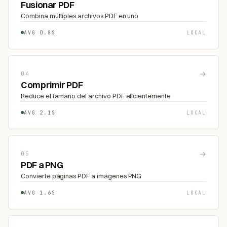
Fusionar PDF
Combina múltiples archivos PDF en uno
AVG 0.8S
LOCAL
→
04
Comprimir PDF
Reduce el tamaño del archivo PDF eficientemente
AVG 2.1S
LOCAL
→
05
PDF a PNG
Convierte páginas PDF a imágenes PNG
AVG 1.6S
LOCAL