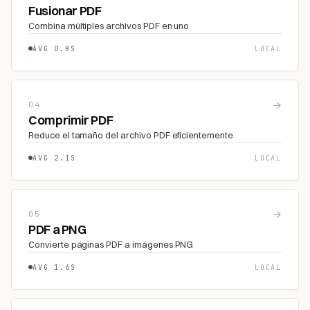
Fusionar PDF
Combina múltiples archivos PDF en uno
AVG 0.8S
LOCAL
→
04
Comprimir PDF
Reduce el tamaño del archivo PDF eficientemente
AVG 2.1S
LOCAL
→
05
PDF a PNG
Convierte páginas PDF a imágenes PNG
AVG 1.6S
LOCAL