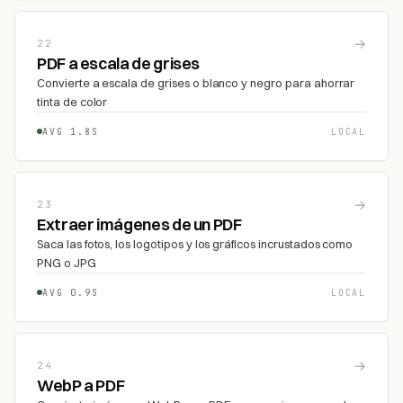
→
22
PDF a escala de grises
Convierte a escala de grises o blanco y negro para ahorrar
tinta de color
AVG 1.8S
LOCAL
→
23
Extraer imágenes de un PDF
Saca las fotos, los logotipos y los gráficos incrustados como
PNG o JPG
AVG 0.9S
LOCAL
→
24
WebP a PDF