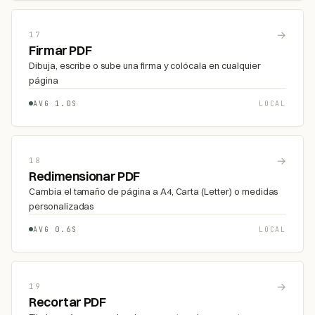
→
17
Firmar PDF
Dibuja, escribe o sube una firma y colócala en cualquier
página
AVG 1.0S
LOCAL
→
18
Redimensionar PDF
Cambia el tamaño de página a A4, Carta (Letter) o medidas
personalizadas
AVG 0.6S
LOCAL
→
19
Recortar PDF