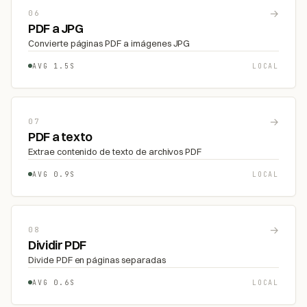
→
06
PDF a JPG
Convierte páginas PDF a imágenes JPG
AVG 1.5S
LOCAL
→
07
PDF a texto
Extrae contenido de texto de archivos PDF
AVG 0.9S
LOCAL
→
08
Dividir PDF
Divide PDF en páginas separadas
AVG 0.6S
LOCAL