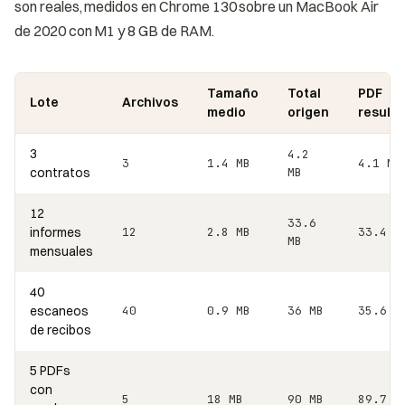
son reales, medidos en Chrome 130 sobre un MacBook Air
de 2020 con M1 y 8 GB de RAM.
Tamaño
Total
PDF
Lote
Archivos
medio
origen
result
3
4.2
3
1.4 MB
4.1 MB
contratos
MB
12
33.6
informes
12
2.8 MB
33.4 M
MB
mensuales
40
escaneos
40
0.9 MB
36 MB
35.6 M
de recibos
5 PDFs
con
5
18 MB
90 MB
89.7 M