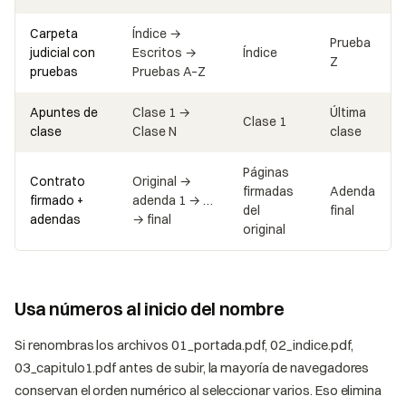
Carpeta
Índice →
Prueba
judicial con
Escritos →
Índice
Z
pruebas
Pruebas A–Z
Apuntes de
Clase 1 →
Última
Clase 1
clase
Clase N
clase
Páginas
Contrato
Original →
firmadas
Adenda
firmado +
adenda 1 → …
del
final
adendas
→ final
original
Usa números al inicio del nombre
Si renombras los archivos 01_portada.pdf, 02_indice.pdf,
03_capitulo1.pdf antes de subir, la mayoría de navegadores
conservan el orden numérico al seleccionar varios. Eso elimina