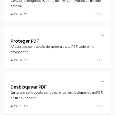
Convierte imágenes WebP a un PDF y une varias en un solo
archivo
AVG 0.7S
LOCAL
→
25
Proteger PDF
Añade una contraseña de apertura a tu PDF, todo en tu
navegador
AVG 0.3S
LOCAL
→
26
Desbloquear PDF
Quita una contraseña conocida o las restricciones de un PDF,
en tu navegador
AVG 1.5S
LOCAL