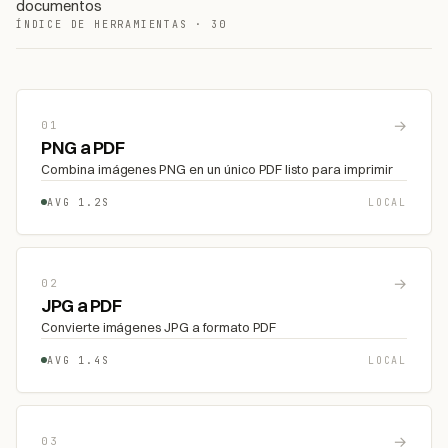
documentos
ÍNDICE DE HERRAMIENTAS · 30
→
01
PNG a PDF
Combina imágenes PNG en un único PDF listo para imprimir
AVG 1.2S
LOCAL
→
02
JPG a PDF
Convierte imágenes JPG a formato PDF
AVG 1.4S
LOCAL
→
03