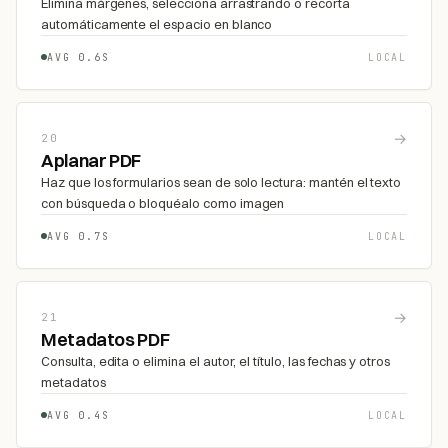
Elimina márgenes, selecciona arrastrando o recorta
automáticamente el espacio en blanco
AVG 0.6S
LOCAL
→
20
Aplanar PDF
Haz que los formularios sean de solo lectura: mantén el texto
con búsqueda o bloquéalo como imagen
AVG 0.7S
LOCAL
→
21
Metadatos PDF
Consulta, edita o elimina el autor, el título, las fechas y otros
metadatos
AVG 0.4S
LOCAL