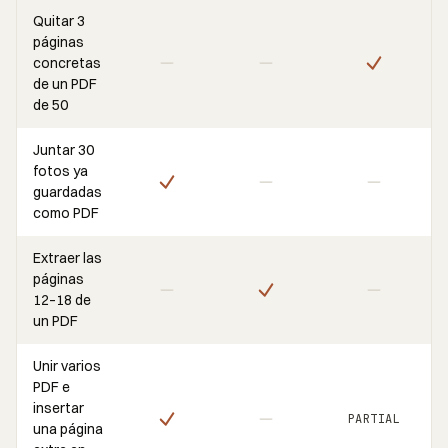
Quitar 3
páginas
concretas
de un PDF
de 50
Juntar 30
fotos ya
guardadas
como PDF
Extraer las
páginas
12–18 de
un PDF
Unir varios
PDF e
insertar
PARTIAL
una página