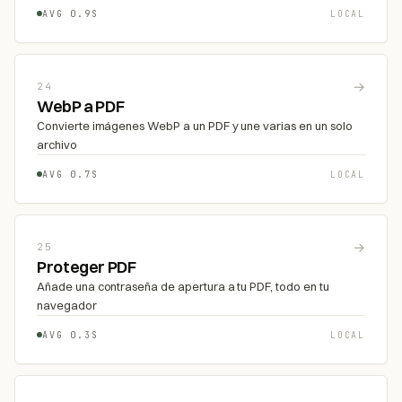
AVG 0.9S
LOCAL
→
24
WebP a PDF
Convierte imágenes WebP a un PDF y une varias en un solo
archivo
AVG 0.7S
LOCAL
→
25
Proteger PDF
Añade una contraseña de apertura a tu PDF, todo en tu
navegador
AVG 0.3S
LOCAL