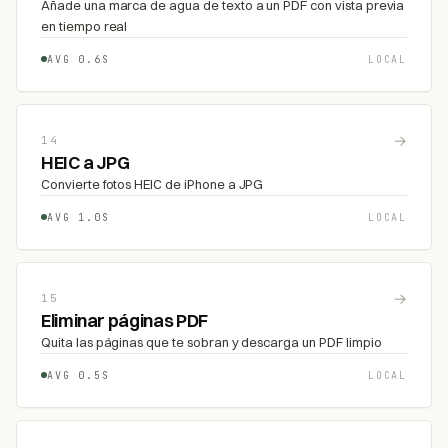
Añade una marca de agua de texto a un PDF con vista previa
en tiempo real
AVG 0.6S
LOCAL
→
14
HEIC a JPG
Convierte fotos HEIC de iPhone a JPG
AVG 1.0S
LOCAL
→
15
Eliminar páginas PDF
Quita las páginas que te sobran y descarga un PDF limpio
AVG 0.5S
LOCAL