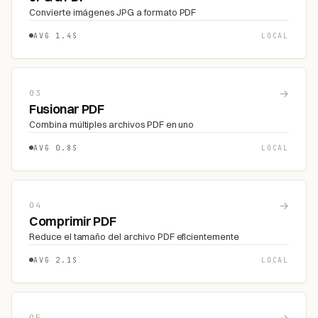
Convierte imágenes JPG a formato PDF
AVG 1.4S
LOCAL
→
03
Fusionar PDF
Combina múltiples archivos PDF en uno
AVG 0.8S
LOCAL
→
04
Comprimir PDF
Reduce el tamaño del archivo PDF eficientemente
AVG 2.1S
LOCAL
→
05