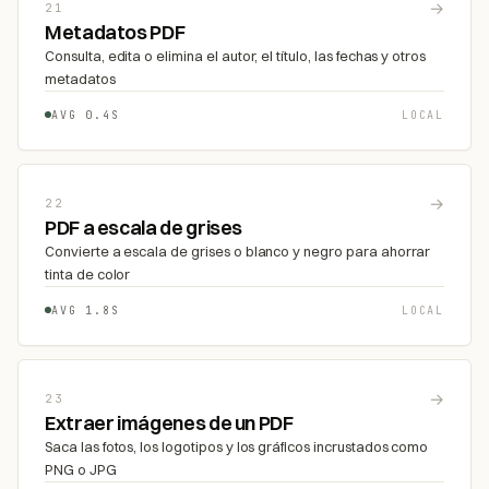
→
21
Metadatos PDF
Consulta, edita o elimina el autor, el título, las fechas y otros
metadatos
AVG 0.4S
LOCAL
→
22
PDF a escala de grises
Convierte a escala de grises o blanco y negro para ahorrar
tinta de color
AVG 1.8S
LOCAL
→
23
Extraer imágenes de un PDF
Saca las fotos, los logotipos y los gráficos incrustados como
PNG o JPG