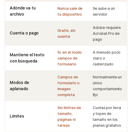
Adónde va tu
Nunca sale de
Se sube a un
archivo
tu dispositivo
servidor
Adobe requiere
Gratis, sin
Cuenta o pago
Acrobat Pro de
cuenta
pago
Sí, en el modo
A menudo poco
Mantiene el texto
campos de
claro o
con búsqueda
formulario
rasterizado
Campos de
Normalmente un
Modos de
formulario o
único
aplanado
imagen
comportamiento
completa
fijo
Sin límites de
Cuotas por hora
tamaño,
y topes de
Límites
páginas ni
tamaño en los
tareas
planes gratuitos