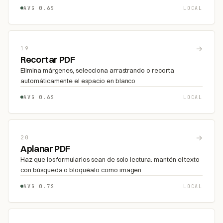
AVG 0.6S
LOCAL
→
19
Recortar PDF
Elimina márgenes, selecciona arrastrando o recorta
automáticamente el espacio en blanco
AVG 0.6S
LOCAL
→
20
Aplanar PDF
Haz que los formularios sean de solo lectura: mantén el texto
con búsqueda o bloquéalo como imagen
AVG 0.7S
LOCAL