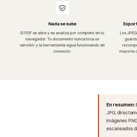
Nada se sube
Export
El PDF se abre y se analiza por completo en tu
Los JPEG
navegador. Tu documento nunca toca un
guarda
servidor y la herramienta sigue funcionando sin
recompr
conexión.
mayoría d
En resumen:
JPG, directame
imágenes PNG 
escaneados dan