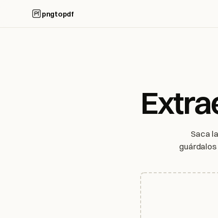
pngtopdf
Extra
Saca la
guárdalos