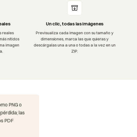
eales
Un clic, todas las imágenes
s reales
Previsualiza cada imagen con su tamaño y
más nítidos
dimensiones, marca las que quieras y
 una imagen
descárgalas una a una o todas a la vez en un
a.
ZIP.
como PNG o
pérdida; las
los PDF