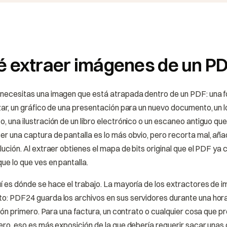
é extraer imágenes de un P
necesitas una imagen que está atrapada dentro de un PDF: una f
izar, un gráfico de una presentación para un nuevo documento, un 
, una ilustración de un libro electrónico o un escaneo antiguo qu
r una captura de pantalla es lo más obvio, pero recorta mal, añ
lución. Al extraer obtienes el mapa de bits original que el PDF ya
ue lo que ves en pantalla.
 es dónde se hace el trabajo. La mayoría de los extractores de i
o: PDF24 guarda los archivos en sus servidores durante una hor
sión primero. Para una factura, un contrato o cualquier cosa que p
ero, eso es más exposición de la que debería requerir sacar una