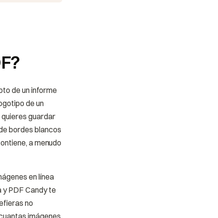
DF?
oto de un informe
logotipo de un
e quieres guardar
ade bordes blancos
 contiene, a menudo
mágenes en línea
a y PDF Candy te
refieras no
s cuantas imágenes.