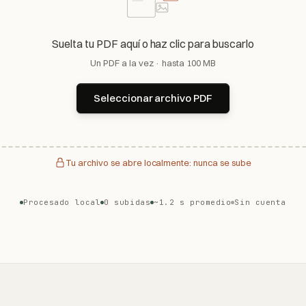
Suelta tu PDF aquí o haz clic para buscarlo
Un PDF a la vez · hasta 100 MB
Seleccionar archivo PDF
Tu archivo se abre localmente: nunca se sube
Procesado local
0 subidas
~1.2 s promedio
Sin cuenta