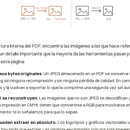
raw bytes
rebuilt
JPEG in PDF
.jpg · lossless
PNG / CMYK
.png
ctura interna del PDF, encuentra las imágenes a las que hace refe
n detalle importante que la mayoría de las herramientas pasan por
 esta página:
us bytes originales.
Un JPEG almacenado en un PDF se conserva ta
pg sin ninguna recompresión y sin ninguna pérdida de calidad. En c
zo y la vuelven a exportar, lo que la comprime una segunda vez sin avi
 se reconstruyen.
Las imágenes que no son JPEG se decodifican y
impresión en CMYK tienen que convertirse a RGB para mostrarse en 
mente: te lo señalamos para que lo sepas.
ueden extraer en absoluto.
Los logotipos y gráficos vectoriales s
o hay nada que extraer. Las páginas escaneadas son una sola image