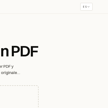
ES
un PDF
er PDF y
originales