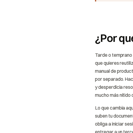
¿Por qu
Tarde o temprano 
que quieres reutil
manual de producto
por separado. Hace
y desperdicia reso
mucho más nítido q
Lo que cambia aquí
suben tu document
obliga a iniciar se
entregar a un terc