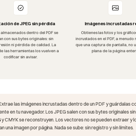
ación de JPEG sin pérdida
Imágenes incrustadas r
 almacenados dentro del PDF se
Obtienes las fotos y los gráfico
n con sus bytes originales: sin
incrustados en el PDF, a menudo 
esión ni pérdida de calidad. La
que una captura de pantalla, no
e las herramientas los vuelven a
plana de la página enter
codificar sin avisar.
Extrae las imágenes incrustadas dentro de un PDF y guárdalas 
nte en tu navegador. Los JPEG salen con sus bytes originales sin 
y CMYK se reconstruyen. Los vectores no se pueden extraer y 
 una imagen por página. Nada se sube: sin registro y sin límites.