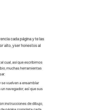
rencia cada página y te las
 alto, y ser honestos al
l cual, así que escribimos
ambio, muchas herramientas
sar.
 se vuelven a ensamblar
un navegador, así que sus
on instrucciones de dibujo,
n de página completa cada