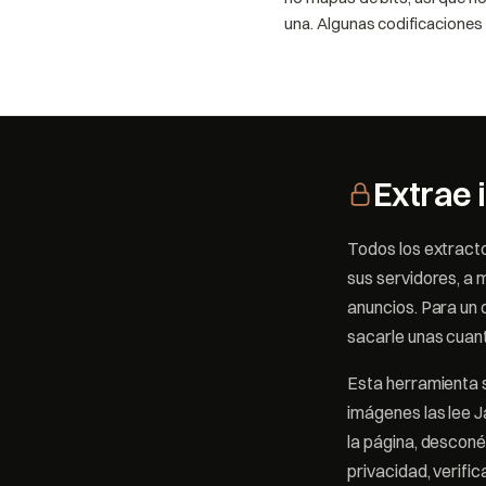
una. Algunas codificaciones
Extrae 
Todos los extrac
sus servidores, a 
anuncios. Para un
sacarle unas cuan
Esta herramienta s
imágenes las lee J
la página, desconé
privacidad, verifi