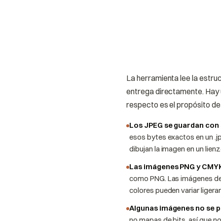
La herramienta lee la estru
entrega directamente. Hay u
respecto es el propósito de
Los JPEG se guardan con s
esos bytes exactos en un .j
dibujan la imagen en un lien
Las imágenes PNG y CMYK
como PNG. Las imágenes de 
colores pueden variar ligera
Algunas imágenes no se p
no mapas de bits, así que n