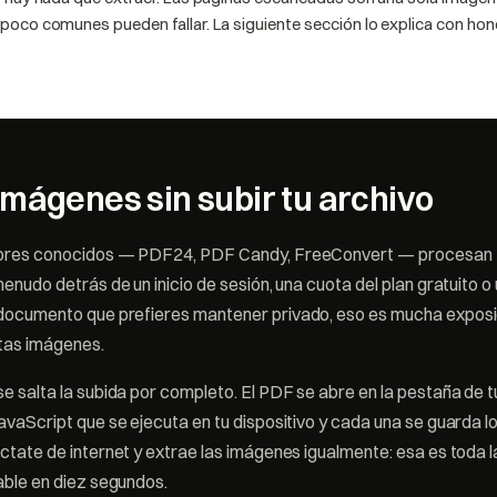
 poco comunes pueden fallar. La siguiente sección lo explica con hon
imágenes sin subir tu archivo
tores conocidos — PDF24, PDF Candy, FreeConvert — procesan 
menudo detrás de un inicio de sesión, una cuota del plan gratuito o
 documento que prefieres mantener privado, eso es mucha exposi
tas imágenes.
e salta la subida por completo. El PDF se abre en la pestaña de t
avaScript que se ejecuta en tu dispositivo y cada una se guarda 
ctate de internet y extrae las imágenes igualmente: esa es toda la
cable en diez segundos.