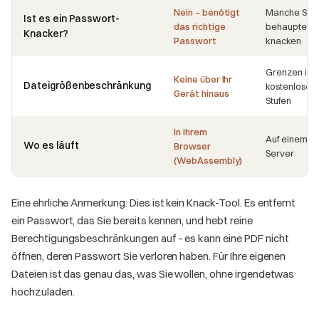
Nein – benötigt
Manche Seit
Ist es ein Passwort-
das richtige
behaupten, 
Knacker?
Passwort
knacken
Grenzen in
Keine über Ihr
Dateigrößenbeschränkung
kostenlosen
Gerät hinaus
Stufen
In Ihrem
Auf einem
Wo es läuft
Browser
Server
(WebAssembly)
Eine ehrliche Anmerkung: Dies ist kein Knack-Tool. Es entfernt
ein Passwort, das Sie bereits kennen, und hebt reine
Berechtigungsbeschränkungen auf – es kann eine PDF nicht
öffnen, deren Passwort Sie verloren haben. Für Ihre eigenen
Dateien ist das genau das, was Sie wollen, ohne irgendetwas
hochzuladen.