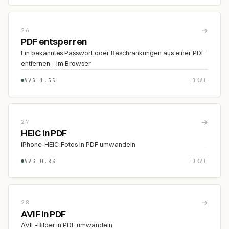
→
26
PDF entsperren
Ein bekanntes Passwort oder Beschränkungen aus einer PDF
entfernen – im Browser
AVG 1.5S
LOKAL
→
27
HEIC in PDF
iPhone-HEIC-Fotos in PDF umwandeln
AVG 0.8S
LOKAL
→
28
AVIF in PDF
AVIF-Bilder in PDF umwandeln