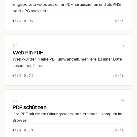
Eingebettete Fotos aus einer PDF herausziehen und als PNG
oder JPG speichern
AVG 0.9S
LOKAL
→
24
WebP in PDF
WebP-Bilder in eine PDF umwandeln, mehrere zu einer Datei
zusammenführen
AVG 0.7S
LOKAL
→
25
PDF schützen
Ihre PDF mit einem Öffnungspasswort versehen – komplett im
Browser
AVG 0.3S
LOKAL