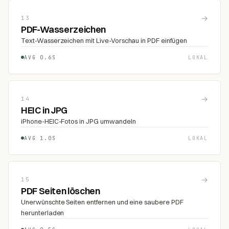
→
13
PDF-Wasserzeichen
Text-Wasserzeichen mit Live-Vorschau in PDF einfügen
AVG 0.6S
LOKAL
→
14
HEIC in JPG
iPhone-HEIC-Fotos in JPG umwandeln
AVG 1.0S
LOKAL
→
15
PDF Seiten löschen
Unerwünschte Seiten entfernen und eine saubere PDF
herunterladen