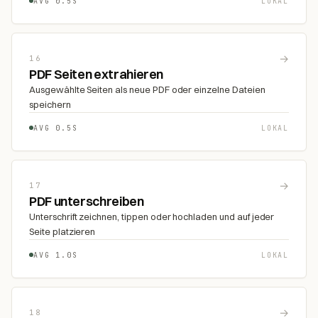
AVG 0.5S
LOKAL
→
16
PDF Seiten extrahieren
Ausgewählte Seiten als neue PDF oder einzelne Dateien
speichern
AVG 0.5S
LOKAL
→
17
PDF unterschreiben
Unterschrift zeichnen, tippen oder hochladen und auf jeder
Seite platzieren
AVG 1.0S
LOKAL
→
18