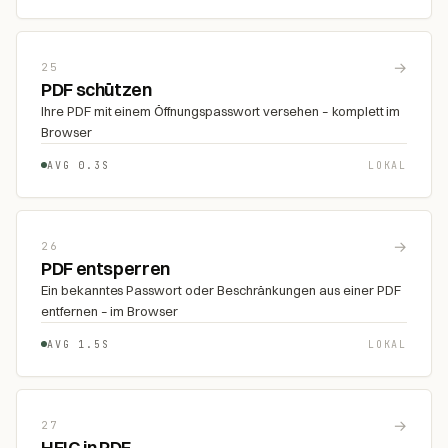
→
25
PDF schützen
Ihre PDF mit einem Öffnungspasswort versehen – komplett im
Browser
AVG 0.3S
LOKAL
→
26
PDF entsperren
Ein bekanntes Passwort oder Beschränkungen aus einer PDF
entfernen – im Browser
AVG 1.5S
LOKAL
→
27
HEIC in PDF