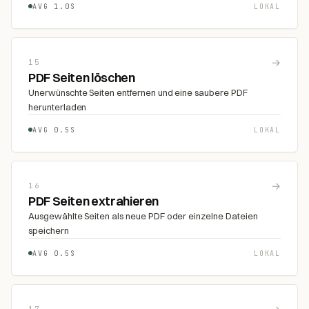
AVG 1.0S
LOKAL
→
15
PDF Seiten löschen
Unerwünschte Seiten entfernen und eine saubere PDF
herunterladen
AVG 0.5S
LOKAL
→
16
PDF Seiten extrahieren
Ausgewählte Seiten als neue PDF oder einzelne Dateien
speichern
AVG 0.5S
LOKAL
17