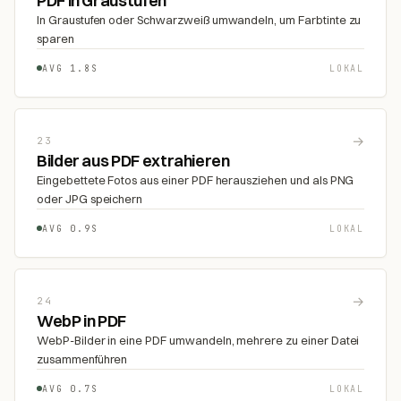
PDF in Graustufen
In Graustufen oder Schwarzweiß umwandeln, um Farbtinte zu
sparen
AVG 1.8S
LOKAL
→
23
Bilder aus PDF extrahieren
Eingebettete Fotos aus einer PDF herausziehen und als PNG
oder JPG speichern
AVG 0.9S
LOKAL
→
24
WebP in PDF
WebP-Bilder in eine PDF umwandeln, mehrere zu einer Datei
zusammenführen
AVG 0.7S
LOKAL