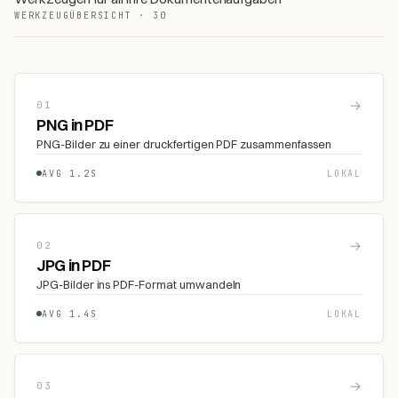
WERKZEUGÜBERSICHT · 30
→
01
PNG in PDF
PNG-Bilder zu einer druckfertigen PDF zusammenfassen
AVG 1.2S
LOKAL
→
02
JPG in PDF
JPG-Bilder ins PDF-Format umwandeln
AVG 1.4S
LOKAL
→
03