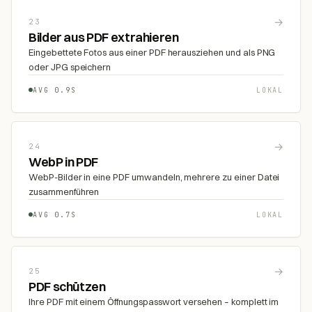
→
23
Bilder aus PDF extrahieren
Eingebettete Fotos aus einer PDF herausziehen und als PNG
oder JPG speichern
AVG 0.9S
LOKAL
→
24
WebP in PDF
WebP-Bilder in eine PDF umwandeln, mehrere zu einer Datei
zusammenführen
AVG 0.7S
LOKAL
→
25
PDF schützen
Ihre PDF mit einem Öffnungspasswort versehen – komplett im