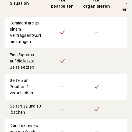
Situation
+ 
bearbeiten
organisieren
erst
Kommentare zu
einem
Vertragsentwurf
hinzufügen
Eine Signatur
auf die letzte
Seite setzen
Seite 5 an
Position 1
verschieben
Seiten 12 und 13
löschen
Den Text eines
ganzen Kapitels