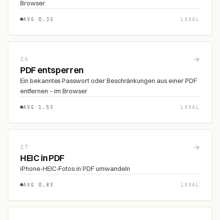
Browser
AVG 0.3S
LOKAL
→
26
PDF entsperren
Ein bekanntes Passwort oder Beschränkungen aus einer PDF
entfernen – im Browser
AVG 1.5S
LOKAL
→
27
HEIC in PDF
iPhone-HEIC-Fotos in PDF umwandeln
AVG 0.8S
LOKAL