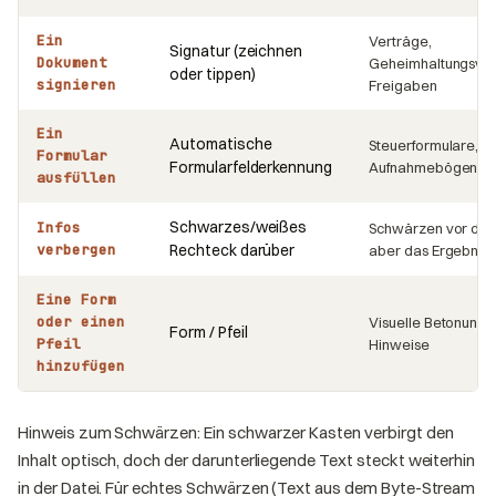
Ein
Verträge,
Signatur (zeichnen
Dokument
Geheimhaltungsver
oder tippen)
signieren
Freigaben
Ein
Automatische
Steuerformulare, A
Formular
Formularfelderkennung
Aufnahmebögen
ausfüllen
Schwarzes/weißes
Infos
Schwärzen vor dem
verbergen
Rechteck darüber
aber das Ergebnis 
Eine Form
oder einen
Visuelle Betonung
Form / Pfeil
Pfeil
Hinweise
hinzufügen
Hinweis zum Schwärzen: Ein schwarzer Kasten verbirgt den
Inhalt optisch, doch der darunterliegende Text steckt weiterhin
in der Datei. Für echtes Schwärzen (Text aus dem Byte-Stream