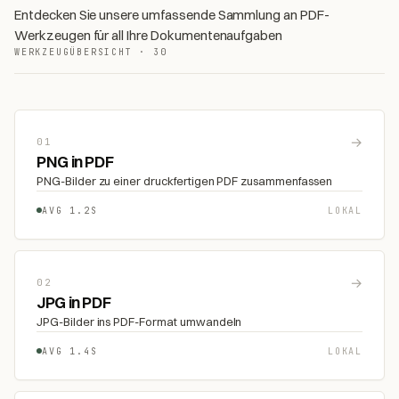
Entdecken Sie unsere umfassende Sammlung an PDF-
Werkzeugen für all Ihre Dokumentenaufgaben
WERKZEUGÜBERSICHT · 30
→
01
PNG in PDF
PNG-Bilder zu einer druckfertigen PDF zusammenfassen
AVG 1.2S
LOKAL
→
02
JPG in PDF
JPG-Bilder ins PDF-Format umwandeln
AVG 1.4S
LOKAL