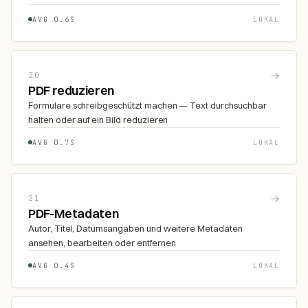
AVG 0.6S
LOKAL
→
20
PDF reduzieren
Formulare schreibgeschützt machen — Text durchsuchbar
halten oder auf ein Bild reduzieren
AVG 0.7S
LOKAL
→
21
PDF-Metadaten
Autor, Titel, Datumsangaben und weitere Metadaten
ansehen, bearbeiten oder entfernen
AVG 0.4S
LOKAL