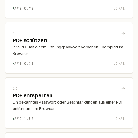
AVG 0.7S
LOKAL
→
25
PDF schützen
Ihre PDF mit einem Öffnungspasswort versehen – komplett im
Browser
AVG 0.3S
LOKAL
→
26
PDF entsperren
Ein bekanntes Passwort oder Beschränkungen aus einer PDF
entfernen – im Browser
AVG 1.5S
LOKAL