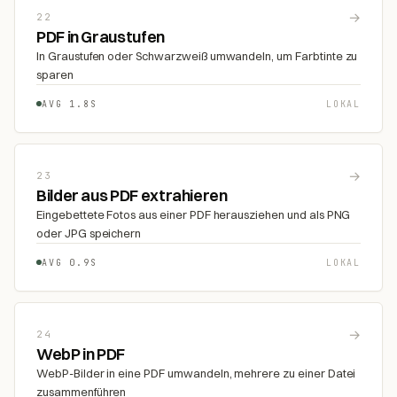
→
22
PDF in Graustufen
In Graustufen oder Schwarzweiß umwandeln, um Farbtinte zu
sparen
AVG 1.8S
LOKAL
→
23
Bilder aus PDF extrahieren
Eingebettete Fotos aus einer PDF herausziehen und als PNG
oder JPG speichern
AVG 0.9S
LOKAL
→
24
WebP in PDF
WebP-Bilder in eine PDF umwandeln, mehrere zu einer Datei
zusammenführen