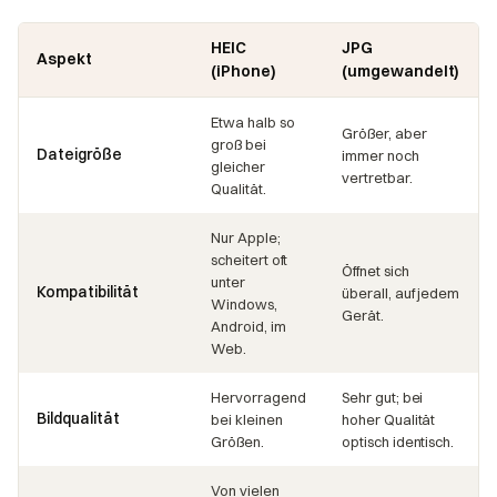
HEIC
JPG
Aspekt
(iPhone)
(umgewandelt)
Etwa halb so
Größer, aber
groß bei
Dateigröße
immer noch
gleicher
vertretbar.
Qualität.
Nur Apple;
scheitert oft
Öffnet sich
unter
Kompatibilität
überall, auf jedem
Windows,
Gerät.
Android, im
Web.
Hervorragend
Sehr gut; bei
Bildqualität
bei kleinen
hoher Qualität
Größen.
optisch identisch.
Von vielen