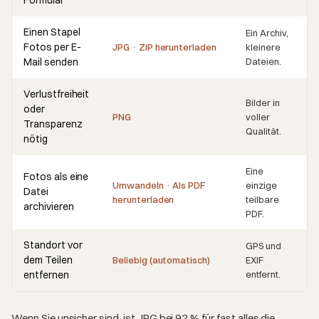
Einen Stapel
Ein Archiv,
Fotos per E-
JPG · ZIP herunterladen
kleinere
Mail senden
Dateien.
Verlustfreiheit
Bilder in
oder
PNG
voller
Transparenz
Qualität.
nötig
Eine
Fotos als eine
Umwandeln · Als PDF
einzige
Datei
herunterladen
teilbare
archivieren
PDF.
Standort vor
GPS und
dem Teilen
Beliebig (automatisch)
EXIF
entfernen
entfernt.
Wenn Sie unsicher sind, ist JPG bei 92 % für fast alles die