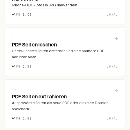
iPhone-HEIC-Fotos in JPG umwandeln
AVG 1.0S
LOKAL
→
15
PDF Seiten löschen
Unerwünschte Seiten entfernen und eine saubere PDF
herunterladen
AVG 0.5S
LOKAL
→
16
PDF Seiten extrahieren
Ausgewählte Seiten als neue PDF oder einzelne Dateien
speichern
AVG 0.5S
LOKAL