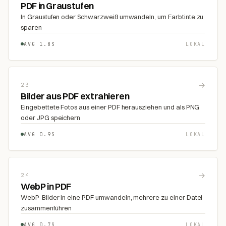
PDF in Graustufen
In Graustufen oder Schwarzweiß umwandeln, um Farbtinte zu
sparen
AVG 1.8S
LOKAL
→
23
Bilder aus PDF extrahieren
Eingebettete Fotos aus einer PDF herausziehen und als PNG
oder JPG speichern
AVG 0.9S
LOKAL
→
24
WebP in PDF
WebP-Bilder in eine PDF umwandeln, mehrere zu einer Datei
zusammenführen
AVG 0.7S
LOKAL