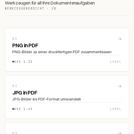
Werkzeugen für all Ihre Dokumentenaufgaben
WERKZEUGÜBERSICHT · 30
→
01
PNG in PDF
PNG-Bilder zu einer druckfertigen PDF zusammenfassen
AVG 1.2S
LOKAL
→
02
JPG in PDF
JPG-Bilder ins PDF-Format umwandeln
AVG 1.4S
LOKAL
→
03