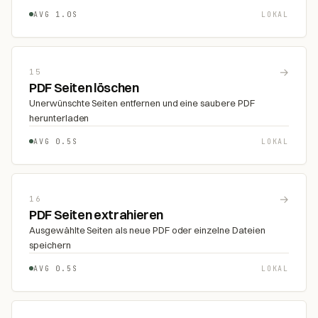
AVG 1.0S
LOKAL
→
15
PDF Seiten löschen
Unerwünschte Seiten entfernen und eine saubere PDF
herunterladen
AVG 0.5S
LOKAL
→
16
PDF Seiten extrahieren
Ausgewählte Seiten als neue PDF oder einzelne Dateien
speichern
AVG 0.5S
LOKAL