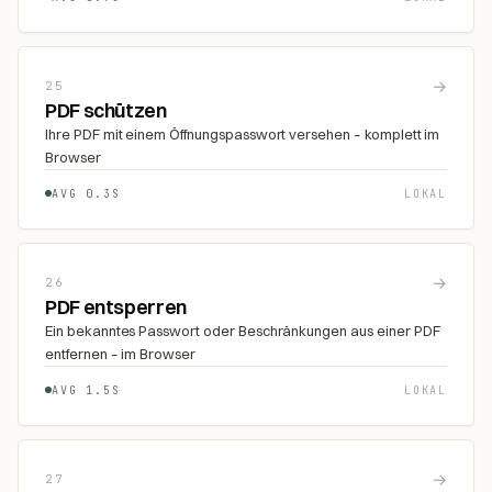
→
25
PDF schützen
Ihre PDF mit einem Öffnungspasswort versehen – komplett im
Browser
AVG 0.3S
LOKAL
→
26
PDF entsperren
Ein bekanntes Passwort oder Beschränkungen aus einer PDF
entfernen – im Browser
AVG 1.5S
LOKAL
→
27