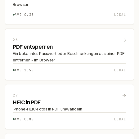
Browser
AVG 0.3S
LOKAL
→
26
PDF entsperren
Ein bekanntes Passwort oder Beschränkungen aus einer PDF
entfernen – im Browser
AVG 1.5S
LOKAL
→
27
HEIC in PDF
iPhone-HEIC-Fotos in PDF umwandeln
AVG 0.8S
LOKAL