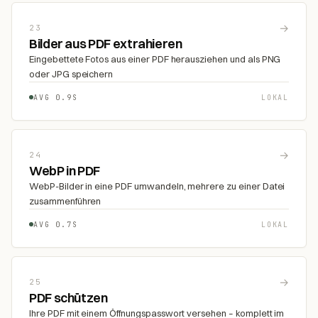
→
23
Bilder aus PDF extrahieren
Eingebettete Fotos aus einer PDF herausziehen und als PNG
oder JPG speichern
AVG 0.9S
LOKAL
→
24
WebP in PDF
WebP-Bilder in eine PDF umwandeln, mehrere zu einer Datei
zusammenführen
AVG 0.7S
LOKAL
→
25
PDF schützen
Ihre PDF mit einem Öffnungspasswort versehen – komplett im