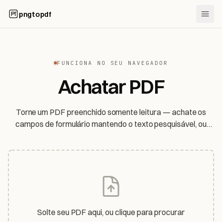
pngtopdf
FUNCIONA NO SEU NAVEGADOR
Achatar PDF
Torne um PDF preenchido somente leitura — achate os
campos de formulário mantendo o texto pesquisável, ou
achate a página inteira em imagem. Seu arquivo nunca sai
do seu dispositivo.
Solte seu PDF aqui, ou clique para procurar