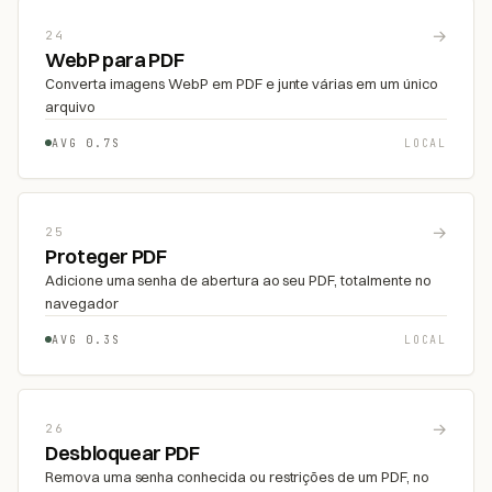
→
24
WebP para PDF
Converta imagens WebP em PDF e junte várias em um único
arquivo
AVG 0.7S
LOCAL
→
25
Proteger PDF
Adicione uma senha de abertura ao seu PDF, totalmente no
navegador
AVG 0.3S
LOCAL
→
26
Desbloquear PDF
Remova uma senha conhecida ou restrições de um PDF, no