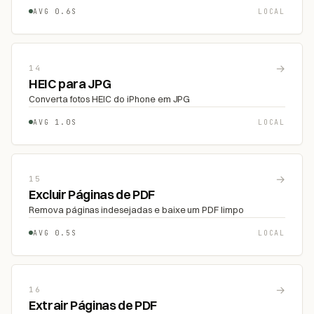
AVG 0.6S
LOCAL
→
14
HEIC para JPG
Converta fotos HEIC do iPhone em JPG
AVG 1.0S
LOCAL
→
15
Excluir Páginas de PDF
Remova páginas indesejadas e baixe um PDF limpo
AVG 0.5S
LOCAL
→
16
Extrair Páginas de PDF