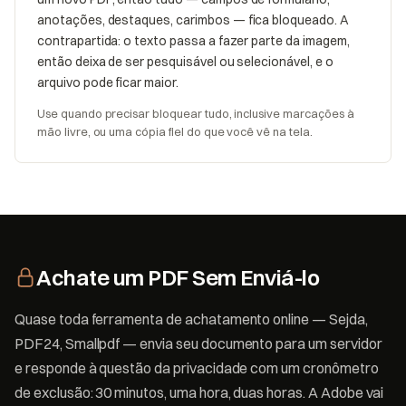
anotações, destaques, carimbos — fica bloqueado. A
contrapartida: o texto passa a fazer parte da imagem,
então deixa de ser pesquisável ou selecionável, e o
arquivo pode ficar maior.
Use quando precisar bloquear tudo, inclusive marcações à
mão livre, ou uma cópia fiel do que você vê na tela.
Achate um PDF Sem Enviá-lo
Quase toda ferramenta de achatamento online — Sejda,
PDF24, Smallpdf — envia seu documento para um servidor
e responde à questão da privacidade com um cronômetro
de exclusão: 30 minutos, uma hora, duas horas. A Adobe vai