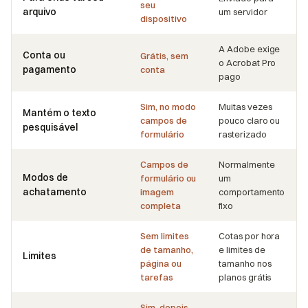
seu
arquivo
um servidor
dispositivo
A Adobe exige
Conta ou
Grátis, sem
o Acrobat Pro
pagamento
conta
pago
Sim, no modo
Muitas vezes
Mantém o texto
campos de
pouco claro ou
pesquisável
formulário
rasterizado
Campos de
Normalmente
Modos de
formulário ou
um
achatamento
imagem
comportamento
completa
fixo
Sem limites
Cotas por hora
de tamanho,
e limites de
Limites
página ou
tamanho nos
tarefas
planos grátis
Sim, depois