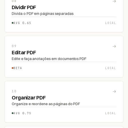
→
08
Dividir PDF
Divida o PDF em páginas separadas
AVG 0.6S
LOCAL
→
09
Editar PDF
Edite e faça anotações em documentos PDF
BETA
LOCAL
→
10
Organizar PDF
Organize e reordene as páginas do PDF
AVG 0.7S
LOCAL