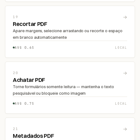
→
19
Recortar PDF
Apare margens, selecione arrastando ou recorte o espaço
em branco automaticamente
AVG 0.6S
LOCAL
→
20
Achatar PDF
Torne formulários somente leitura — mantenha o texto
pesquisável ou bloqueie como imagem
AVG 0.7S
LOCAL
→
21
Metadados PDF