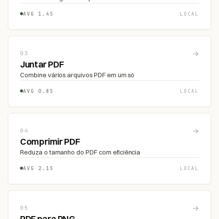
AVG 1.4S
LOCAL
→
03
Juntar PDF
Combine vários arquivos PDF em um só
AVG 0.8S
LOCAL
→
04
Comprimir PDF
Reduza o tamanho do PDF com eficiência
AVG 2.1S
LOCAL
→
05
PDF para PNG