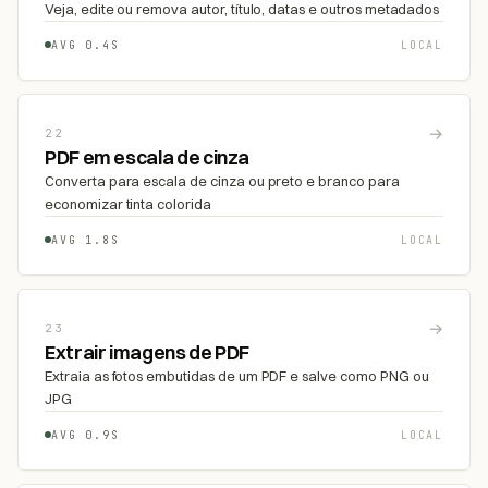
Veja, edite ou remova autor, título, datas e outros metadados
AVG 0.4S
LOCAL
→
22
PDF em escala de cinza
Converta para escala de cinza ou preto e branco para
economizar tinta colorida
AVG 1.8S
LOCAL
→
23
Extrair imagens de PDF
Extraia as fotos embutidas de um PDF e salve como PNG ou
JPG
AVG 0.9S
LOCAL