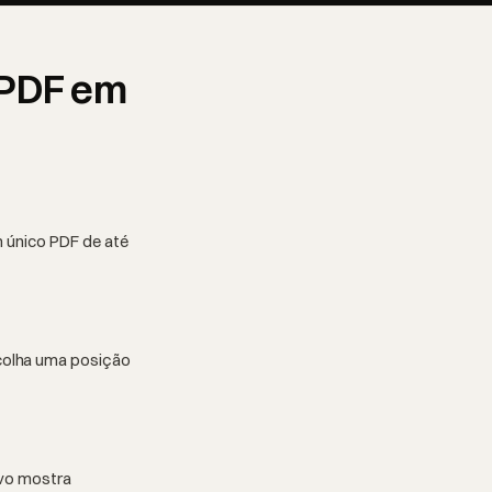
 PDF em
m único PDF de até
colha uma posição
ivo mostra