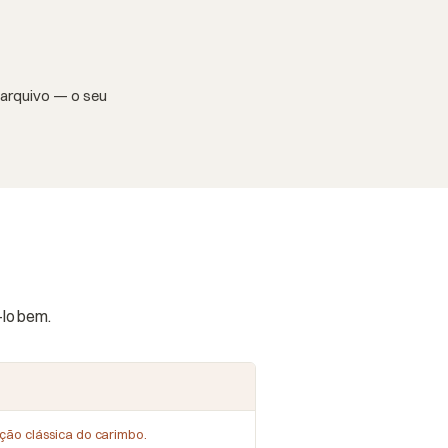
 arquivo — o seu
-lo bem.
ição clássica do carimbo.