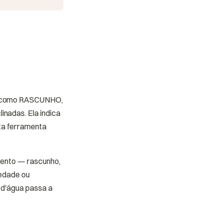
as como RASCUNHO,
nadas. Ela indica
ta ferramenta
mento — rascunho,
iedade ou
 d'água passa a