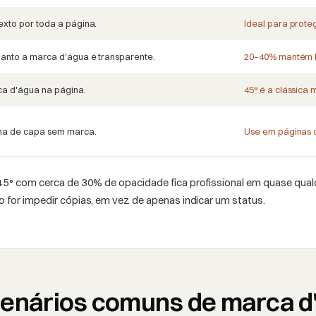
exto por toda a página.
Ideal para prote
uanto a marca d'água é transparente.
20–40% mantém le
ca d'água na página.
45° é a clássica
na de capa sem marca.
Use em páginas de
45° com cerca de 30% de opacidade fica profissional em quase qual
 for impedir cópias, em vez de apenas indicar um status.
 cenários comuns de marca d