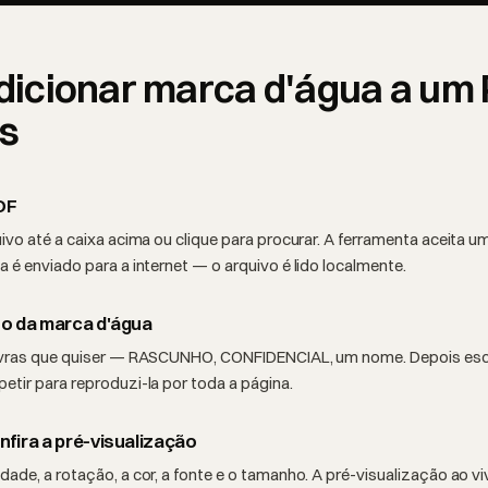
icionar marca d'água a um
s
DF
ivo até a caixa acima ou clique para procurar. A ferramenta aceita u
 é enviado para a internet — o arquivo é lido localmente.
xto da marca d'água
lavras que quiser — RASCUNHO, CONFIDENCIAL, um nome. Depois es
etir para reproduzi-la por toda a página.
onfira a pré-visualização
idade, a rotação, a cor, a fonte e o tamanho. A pré-visualização ao v