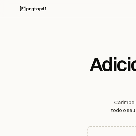
pngtopdf
Adici
Carimbe 
todo o seu
seu