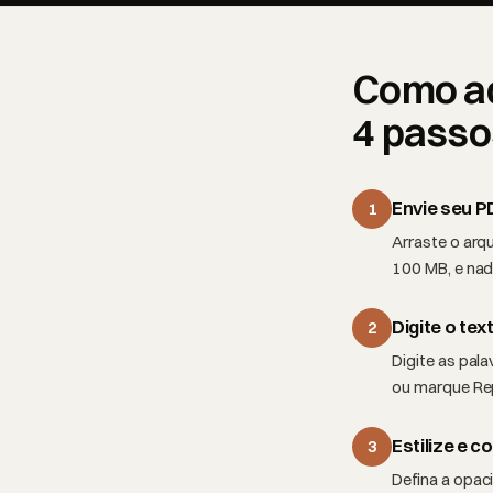
Como ad
4 passo
Envie seu P
1
Arraste o arqu
100 MB, e nada
Digite o te
2
Digite as pa
ou marque Rep
Estilize e c
3
Defina a opac