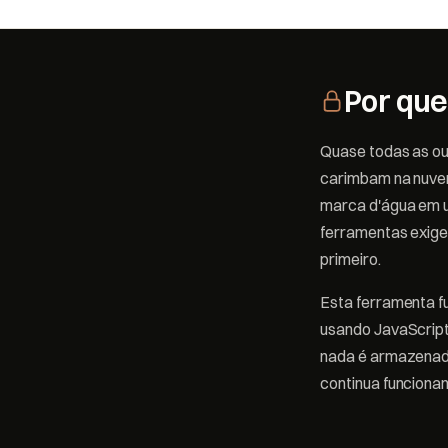
Por que
Quase todas as ou
carimbam na nuvem
marca d'água em u
ferramentas exige
primeiro.
Esta ferramenta fu
usando JavaScript
nada é armazenado
continua funcionan