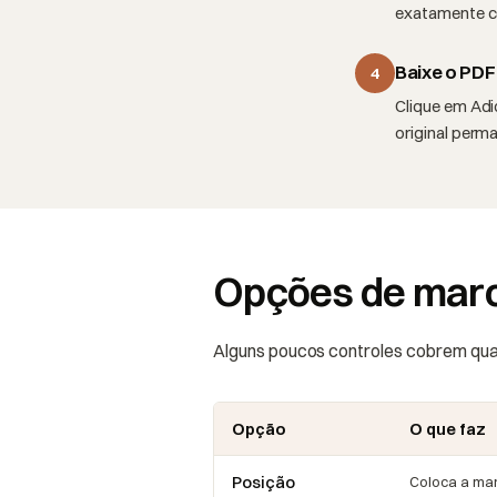
exatamente com
Baixe o PDF
4
Clique em Adi
original perm
Opções de marc
Alguns poucos controles cobrem qual
Opção
O que faz
Posição
Coloca a mar