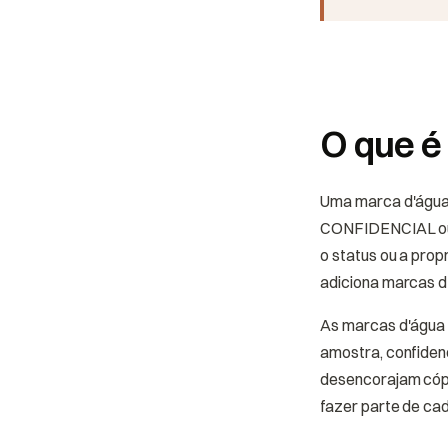
O que é
Uma marca d'água
CONFIDENCIAL ou o
o status ou a pro
adiciona marcas d'
As marcas d'água 
amostra, confiden
desencorajam cópi
fazer parte de ca