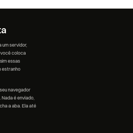
ta
 um servidor,
 você coloca
ssim essas
m estranho
o seu navegador
 Nada é enviado,
ha a aba. Ela até