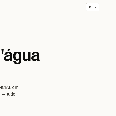
PT
d'água
ENCIAL em
o — tudo no
net.