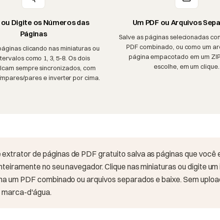
 ou Digite os Números das
Um PDF ou Arquivos Sep
Páginas
Salve as páginas selecionadas co
PDF combinado, ou como um ar
páginas clicando nas miniaturas ou
página empacotado em um ZI
ntervalos como 1, 3, 5-8. Os dois
escolhe, em um clique.
icam sempre sincronizados, com
ímpares/pares e inverter por cima.
 extrator de páginas de PDF gratuito salva as páginas que você
inteiramente no seu navegador. Clique nas miniaturas ou digite um
colha um PDF combinado ou arquivos separados e baixe. Sem uploa
 marca-d'água.