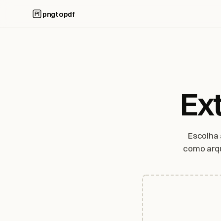
pngtopdf
Ex
Escolha 
como arqu