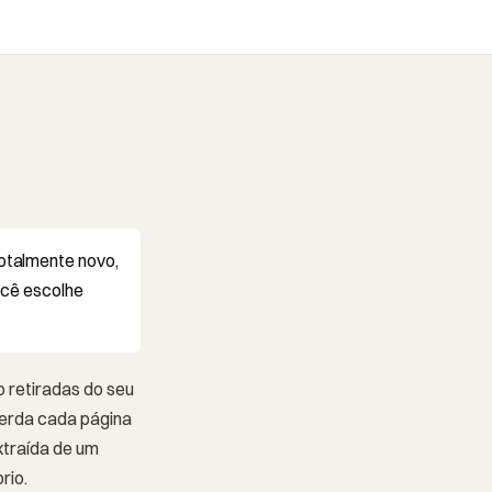
otalmente novo,
ocê escolhe
o retiradas do seu
herda cada página
xtraída de um
rio.