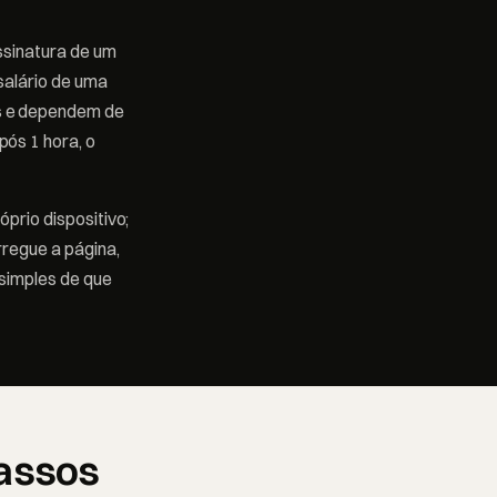
ssinatura de um
salário de uma
s e dependem de
ós 1 hora, o
óprio dispositivo;
rregue a página,
simples de que
Passos