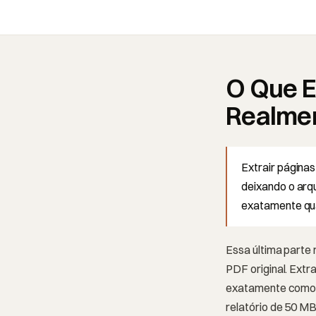
O Que E
Realmen
Extrair página
deixando o arq
exatamente qua
Essa última parte
PDF original. Ext
exatamente como e
relatório de 50 MB