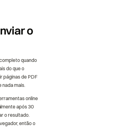
nviar o
o completo quando
ais do que o
ir páginas de PDF
e nada mais.
ferramentas online
almente após 30
r o resultado.
avegador, então o