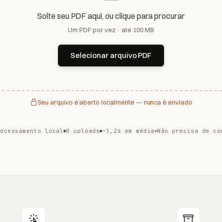
Solte seu PDF aqui, ou clique para procurar
Um PDF por vez · até 100 MB
Selecionar arquivo PDF
Seu arquivo é aberto localmente — nunca é enviado
rocessamento local
0 uploads
~1,2s em média
Não precisa de co