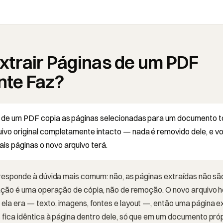
xtrair Páginas de um PDF
te Faz?
s de um PDF copia as páginas selecionadas para um documento t
uivo original completamente intacto — nada é removido dele, e v
is páginas o novo arquivo terá.
 responde à dúvida mais comum: não, as páginas extraídas não sã
ração é uma operação de cópia, não de remoção. O novo arquivo 
la era — texto, imagens, fontes e layout —, então uma página e
 fica idêntica à página dentro dele, só que em um documento próp