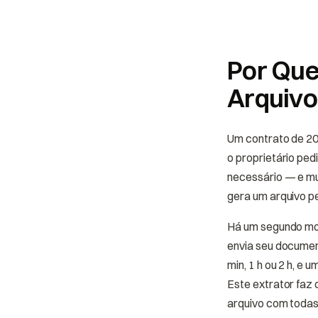
Por Que
Arquivo 
Um contrato de 20
o proprietário ped
necessário — e mu
gera um arquivo p
Há um segundo mot
envia seu documen
min, 1 h ou 2 h, e
Este extrator faz 
arquivo com todas 