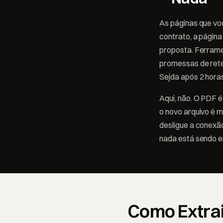
As páginas que vo
contrato, a págin
proposta. Ferram
promessas de rete
Sejda após 2 hora
Aqui, não. O PDF é
o novo arquivo é 
desligue a conexã
nada está sendo e
Como Extrai