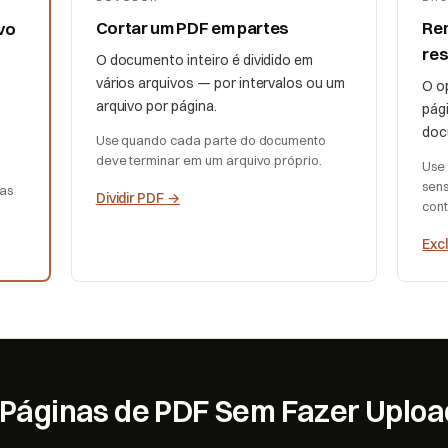
Cortar um PDF em partes
Rem
vo
re
O documento inteiro é dividido em
vários arquivos — por intervalos ou um
O o
arquivo por página.
pág
doc
Use quando cada parte do documento
deve terminar em um arquivo próprio.
Use 
sens
das
Dividir PDF
→
cont
Exc
 Páginas de PDF Sem Fazer Uploa