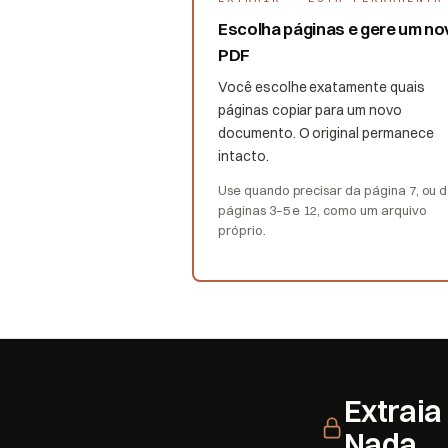
Escolha páginas e gere um no
PDF
Você escolhe exatamente quais
páginas copiar para um novo
documento. O original permanece
intacto.
Use quando precisar da página 7, ou 
páginas 3–5 e 12, como um arquivo
próprio.
Extraia
Nada