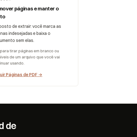
over páginas e manter o
sto
posto de extrair: você marca as
inas indesejadas e baixa o
umento sem elas.
para tirar páginas em branco ou
íveis de um arquivo que você vai
inuar usando.
luir Páginas de PDF
→
d de