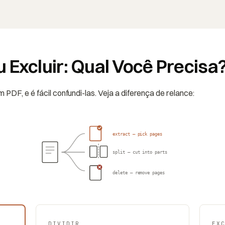
 ou Excluir: Qual Você Precisa
PDF, e é fácil confundi-las. Veja a diferença de relance:
extract — pick pages
split — cut into parts
delete — remove pages
DIVIDIR
EX