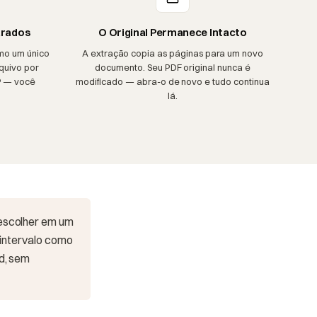
arados
O Original Permanece Intacto
mo um único
A extração copia as páginas para um novo
quivo por
documento. Seu PDF original nunca é
P — você
modificado — abra-o de novo e tudo continua
lá.
 escolher em um
 intervalo como
d, sem