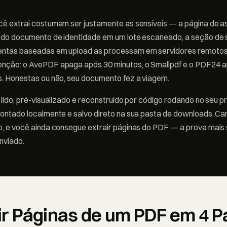
cê extrai costumam ser justamente as sensíveis — a página de a
a do documento de identidade em um lote escaneado, a seção de 
entas baseadas em upload as processam em servidores remoto
nção: o AvePDF apaga após 30 minutos, o Smallpdf e o PDF24 ap
s. Honestas ou não, seu documento fez a viagem.
 lido, pré-visualizado e reconstruído por código rodando no seu pr
montado localmente e salvo direto na sua pasta de downloads. Ca
o, e você ainda consegue extrair páginas do PDF — a prova mais 
nviado.
r Páginas de um PDF em 4 