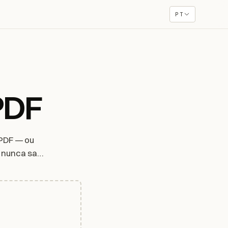
PT
PDF
 PDF — ou
 nunca sai