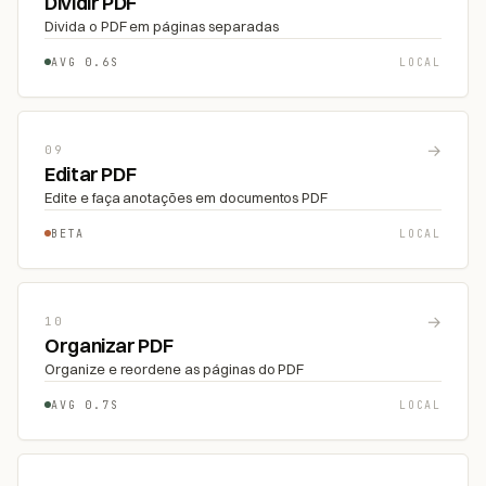
Dividir PDF
Divida o PDF em páginas separadas
AVG 0.6S
LOCAL
→
09
Editar PDF
Edite e faça anotações em documentos PDF
BETA
LOCAL
→
10
Organizar PDF
Organize e reordene as páginas do PDF
AVG 0.7S
LOCAL