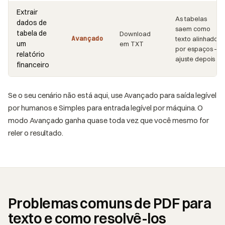
Extrair
As tabelas
dados de
saem como
tabela de
Download
Avançado
texto alinhado
um
em TXT
por espaços —
relatório
ajuste depois
financeiro
Se o seu cenário não está aqui, use Avançado para saída legível
por humanos e Simples para entrada legível por máquina. O
modo Avançado ganha quase toda vez que você mesmo for
reler o resultado.
Problemas comuns de PDF para
texto e como resolvê-los