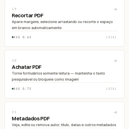
→
19
Recortar PDF
Apare margens, selecione arrastando ou recorte o espaço
em branco automaticamente
AVG 0.6S
LOCAL
→
20
Achatar PDF
Torne formulários somente leitura — mantenha o texto
pesquisável ou bloqueie como imagem
AVG 0.7S
LOCAL
→
21
Metadados PDF
Veja, edite ou remova autor, título, datas e outros metadados