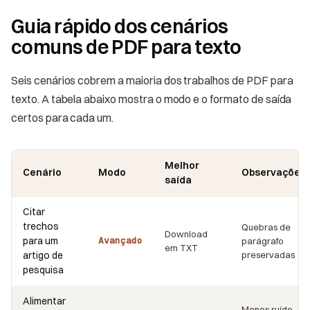
Guia rápido dos cenários
comuns de PDF para texto
Seis cenários cobrem a maioria dos trabalhos de PDF para
texto. A tabela abaixo mostra o modo e o formato de saída
certos para cada um.
Melhor
Cenário
Modo
Observações
saída
Citar
trechos
Quebras de
Download
para um
Avançado
parágrafo
em TXT
artigo de
preservadas
pesquisa
Alimentar
Menos ruído,