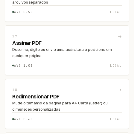
arquivos separados
AVG 0.5S
LOCAL
→
17
Assinar PDF
Desenhe, digite ou envie uma assinatura e posicione em
qualquer página
AVG 1.0S
LOCAL
→
18
Redimensionar PDF
Mude o tamanho da página para A4, Carta (Letter) ou
dimensões personalizadas
AVG 0.6S
LOCAL