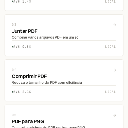
AVG 1.4S
LOCAL
→
03
Juntar PDF
Combine vários arquivos PDF em um só
AVG 0.8S
LOCAL
→
04
Comprimir PDF
Reduza o tamanho do PDF com eficiência
AVG 2.1S
LOCAL
→
05
PDF para PNG
Converta páginas de PDF em imagens PNG