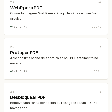
→
24
WebP para PDF
Converta imagens WebP em PDF e junte várias em um único
arquivo
AVG 0.7S
LOCAL
→
25
Proteger PDF
Adicione uma senha de abertura ao seu PDF, totalmente no
navegador
AVG 0.3S
LOCAL
→
26
Desbloquear PDF
Remova uma senha conhecida ou restrições de um PDF, no
navegador