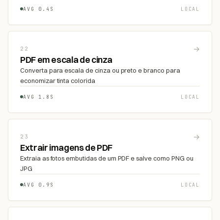
AVG 0.4S
LOCAL
→
22
PDF em escala de cinza
Converta para escala de cinza ou preto e branco para
economizar tinta colorida
AVG 1.8S
LOCAL
→
23
Extrair imagens de PDF
Extraia as fotos embutidas de um PDF e salve como PNG ou
JPG
AVG 0.9S
LOCAL