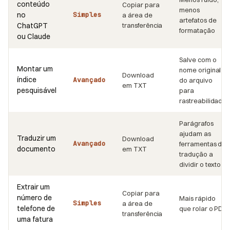
conteúdo
Copiar para
menos
no
Simples
a área de
artefatos de
ChatGPT
transferência
formatação
ou Claude
Salve com o
Montar um
nome original
Download
índice
Avançado
do arquivo
em TXT
pesquisável
para
rastreabilidade
Parágrafos
ajudam as
Traduzir um
Download
Avançado
ferramentas de
documento
em TXT
tradução a
dividir o texto
Extrair um
Copiar para
número de
Mais rápido
Simples
a área de
telefone de
que rolar o PDF
transferência
uma fatura