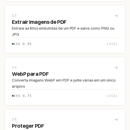
→
23
Extrair imagens de PDF
Extraia as fotos embutidas de um PDF e salve como PNG ou
JPG
AVG 0.9S
LOCAL
→
24
WebP para PDF
Converta imagens WebP em PDF e junte várias em um único
arquivo
AVG 0.7S
LOCAL
→
25
Proteger PDF