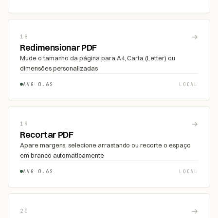
→
18
Redimensionar PDF
Mude o tamanho da página para A4, Carta (Letter) ou
dimensões personalizadas
AVG 0.6S
LOCAL
→
19
Recortar PDF
Apare margens, selecione arrastando ou recorte o espaço
em branco automaticamente
AVG 0.6S
LOCAL
→
20