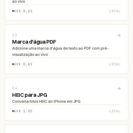
ao vivo
AVG 0.6S
LOCAL
→
13
Marca d'água PDF
Adicione uma marca d'água de texto ao PDF com pré-
visualização ao vivo
AVG 0.6S
LOCAL
→
14
HEIC para JPG
Converta fotos HEIC do iPhone em JPG
AVG 1.0S
LOCAL