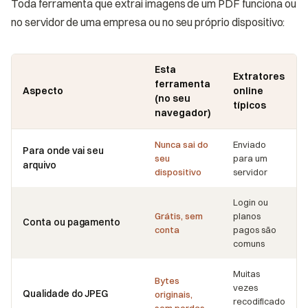
Toda ferramenta que extrai imagens de um PDF funciona ou
no servidor de uma empresa ou no seu próprio dispositivo:
Esta
Extratores
ferramenta
Aspecto
online
(no seu
típicos
navegador)
Nunca sai do
Enviado
Para onde vai seu
seu
para um
arquivo
dispositivo
servidor
Login ou
Grátis, sem
planos
Conta ou pagamento
conta
pagos são
comuns
Muitas
Bytes
vezes
Qualidade do JPEG
originais,
recodificado
sem perdas