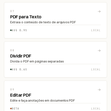
→
07
PDF para Texto
Extraia o conteúdo de texto de arquivos PDF
AVG 0.9S
LOCAL
→
08
Dividir PDF
Divida o PDF em páginas separadas
AVG 0.6S
LOCAL
→
09
Editar PDF
Edite e faça anotações em documentos PDF
BETA
LOCAL