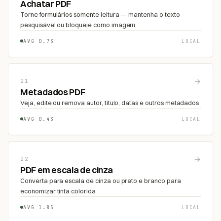
Achatar PDF
Torne formulários somente leitura — mantenha o texto
pesquisável ou bloqueie como imagem
AVG 0.7S
LOCAL
→
21
Metadados PDF
Veja, edite ou remova autor, título, datas e outros metadados
AVG 0.4S
LOCAL
→
22
PDF em escala de cinza
Converta para escala de cinza ou preto e branco para
economizar tinta colorida
AVG 1.8S
LOCAL