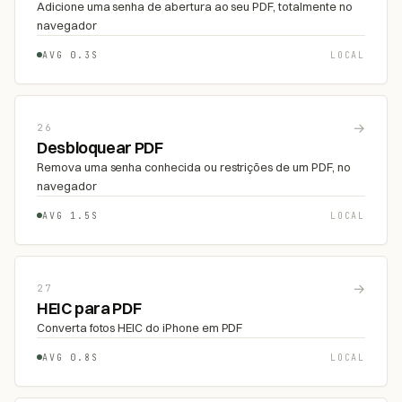
Adicione uma senha de abertura ao seu PDF, totalmente no
navegador
AVG 0.3S
LOCAL
→
26
Desbloquear PDF
Remova uma senha conhecida ou restrições de um PDF, no
navegador
AVG 1.5S
LOCAL
→
27
HEIC para PDF
Converta fotos HEIC do iPhone em PDF
AVG 0.8S
LOCAL