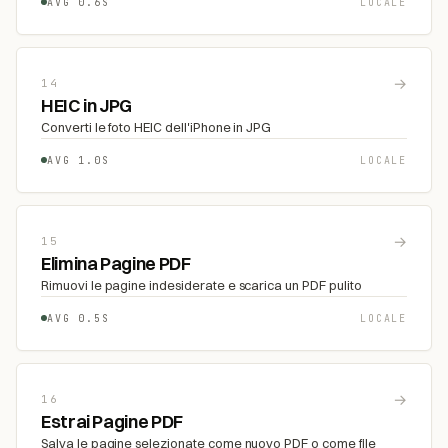
AVG 0.6S
LOCALE
→
14
HEIC in JPG
Converti le foto HEIC dell'iPhone in JPG
AVG 1.0S
LOCALE
→
15
Elimina Pagine PDF
Rimuovi le pagine indesiderate e scarica un PDF pulito
AVG 0.5S
LOCALE
→
16
Estrai Pagine PDF
Salva le pagine selezionate come nuovo PDF o come file