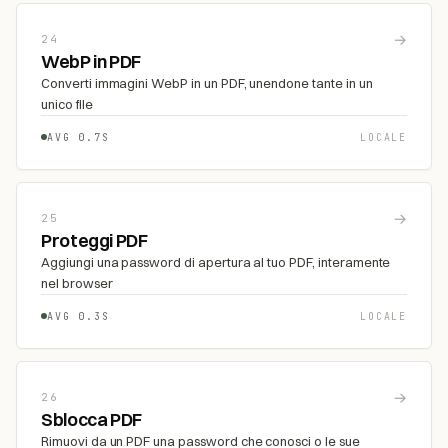
→
24
WebP in PDF
Converti immagini WebP in un PDF, unendone tante in un
unico file
AVG 0.7S
LOCALE
→
25
Proteggi PDF
Aggiungi una password di apertura al tuo PDF, interamente
nel browser
AVG 0.3S
LOCALE
→
26
Sblocca PDF
Rimuovi da un PDF una password che conosci o le sue