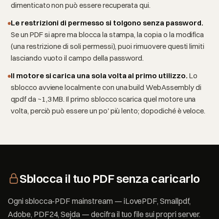
dimenticato non può essere recuperata qui.
Le restrizioni di permesso si tolgono senza password.
Se un PDF si apre ma blocca la stampa, la copia o la modifica
(una restrizione di soli permessi), puoi rimuovere questi limiti
lasciando vuoto il campo della password.
Il motore si carica una sola volta al primo utilizzo.
Lo
sblocco avviene localmente con una build WebAssembly di
qpdf da ~1,3 MB. Il primo sblocco scarica quel motore una
volta, perciò può essere un po' più lento; dopodiché è veloce.
Sblocca il tuo PDF senza caricarlo
Ogni sblocca-PDF mainstream — iLovePDF, Smallpdf,
Adobe, PDF24, Sejda — decifra il tuo file sui propri server.