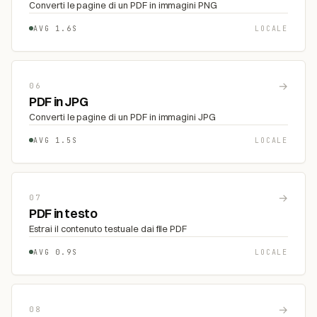
Converti le pagine di un PDF in immagini PNG
AVG 1.6S
LOCALE
→
06
PDF in JPG
Converti le pagine di un PDF in immagini JPG
AVG 1.5S
LOCALE
→
07
PDF in testo
Estrai il contenuto testuale dai file PDF
AVG 0.9S
LOCALE
→
08