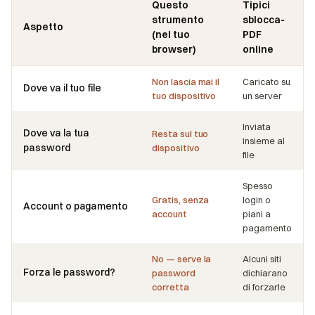
Questo
Tipici
strumento
sblocca-
Aspetto
(nel tuo
PDF
browser)
online
Non lascia mai il
Caricato su
Dove va il tuo file
tuo dispositivo
un server
Inviata
Dove va la tua
Resta sul tuo
insieme al
password
dispositivo
file
Spesso
Gratis, senza
login o
Account o pagamento
account
piani a
pagamento
No — serve la
Alcuni siti
Forza le password?
password
dichiarano
corretta
di forzarle