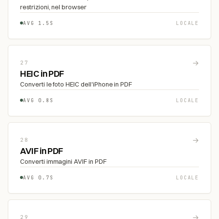
restrizioni, nel browser
AVG 1.5S
LOCALE
→
27
HEIC in PDF
Converti le foto HEIC dell'iPhone in PDF
AVG 0.8S
LOCALE
→
28
AVIF in PDF
Converti immagini AVIF in PDF
AVG 0.7S
LOCALE
→
29