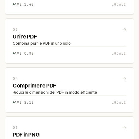
AVG 1.4S
LOCALE
→
03
Unire PDF
Combina più file PDF in uno solo
AVG 0.8S
LOCALE
→
04
Comprimere PDF
Riduci le dimensioni del PDF in modo efficiente
AVG 2.1S
LOCALE
→
05
PDF in PNG