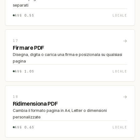
separati
AVG 0.5S
LOCALE
→
17
Firmare PDF
Disegna, digita o carica una firma e posizionala su qualsiasi
pagina
AVG 1.0S
LOCALE
→
18
Ridimensiona PDF
Cambia il formato pagina in A4, Letter o dimensioni
personalizzate
AVG 0.6S
LOCALE