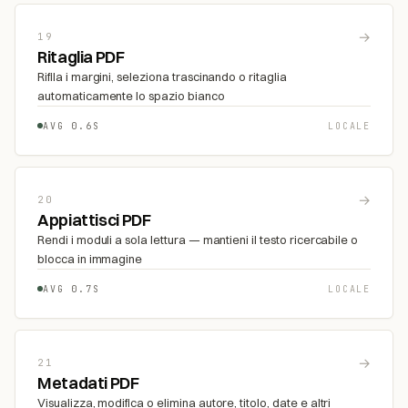
→
19
Ritaglia PDF
Rifila i margini, seleziona trascinando o ritaglia
automaticamente lo spazio bianco
AVG 0.6S
LOCALE
→
20
Appiattisci PDF
Rendi i moduli a sola lettura — mantieni il testo ricercabile o
blocca in immagine
AVG 0.7S
LOCALE
→
21
Metadati PDF
Visualizza, modifica o elimina autore, titolo, date e altri