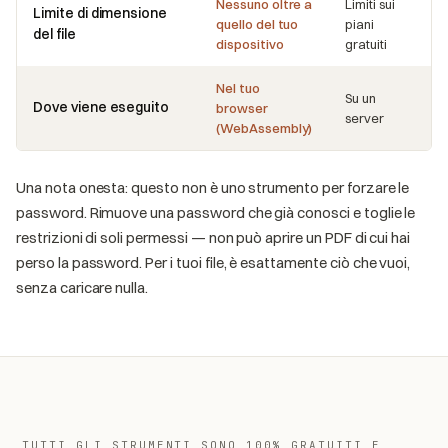
Nessuno oltre a
Limiti sui
Limite di dimensione
quello del tuo
piani
del file
dispositivo
gratuiti
Nel tuo
Su un
Dove viene eseguito
browser
server
(WebAssembly)
Una nota onesta: questo non è uno strumento per forzare le
password. Rimuove una password che già conosci e toglie le
restrizioni di soli permessi — non può aprire un PDF di cui hai
perso la password. Per i tuoi file, è esattamente ciò che vuoi,
senza caricare nulla.
TUTTI GLI STRUMENTI SONO 100% GRATUITI E