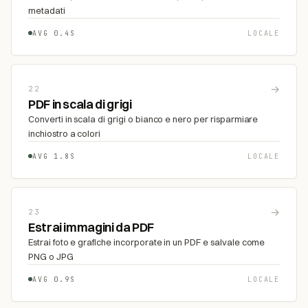
metadati
AVG 0.4S
LOCALE
→
22
PDF in scala di grigi
Converti in scala di grigi o bianco e nero per risparmiare
inchiostro a colori
AVG 1.8S
LOCALE
→
23
Estrai immagini da PDF
Estrai foto e grafiche incorporate in un PDF e salvale come
PNG o JPG
AVG 0.9S
LOCALE