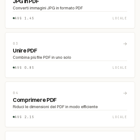
JPG in PDF
Converti immagini JPG in formato PDF
AVG 1.4S
LOCALE
→
03
Unire PDF
Combina più file PDF in uno solo
AVG 0.8S
LOCALE
→
04
Comprimere PDF
Riduci le dimensioni del PDF in modo efficiente
AVG 2.1S
LOCALE