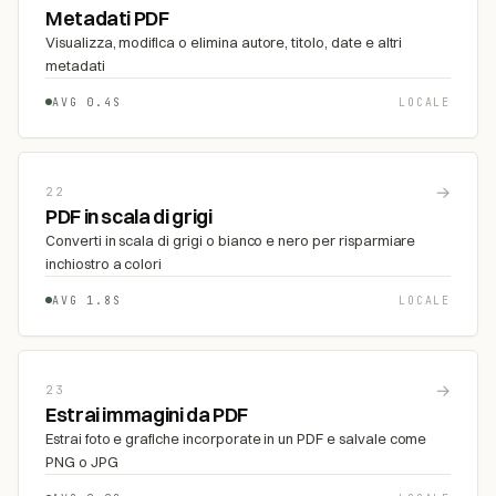
Metadati PDF
Visualizza, modifica o elimina autore, titolo, date e altri
metadati
AVG 0.4S
LOCALE
→
22
PDF in scala di grigi
Converti in scala di grigi o bianco e nero per risparmiare
inchiostro a colori
AVG 1.8S
LOCALE
→
23
Estrai immagini da PDF
Estrai foto e grafiche incorporate in un PDF e salvale come
PNG o JPG