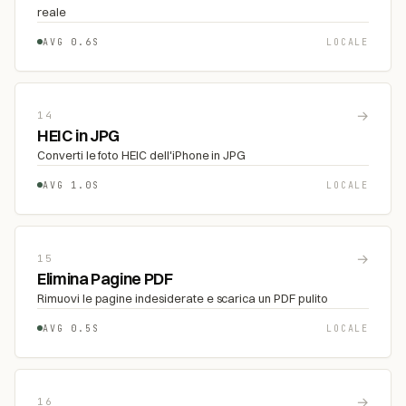
reale
AVG 0.6S
LOCALE
→
14
HEIC in JPG
Converti le foto HEIC dell'iPhone in JPG
AVG 1.0S
LOCALE
→
15
Elimina Pagine PDF
Rimuovi le pagine indesiderate e scarica un PDF pulito
AVG 0.5S
LOCALE
→
16