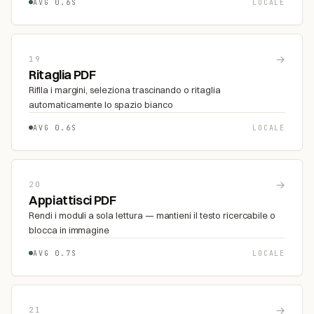
AVG 0.6S
LOCALE
→
19
Ritaglia PDF
Rifila i margini, seleziona trascinando o ritaglia
automaticamente lo spazio bianco
AVG 0.6S
LOCALE
→
20
Appiattisci PDF
Rendi i moduli a sola lettura — mantieni il testo ricercabile o
blocca in immagine
AVG 0.7S
LOCALE
→
21