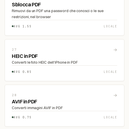
Sblocca PDF
Rimuovi da un PDF una password che conosci o le sue
restrizioni, nel browser
AVG 1.5S
LOCALE
→
27
HEIC in PDF
Converti le foto HEIC dell'iPhone in PDF
AVG 0.8S
LOCALE
→
28
AVIF in PDF
Converti immagini AVIF in PDF
AVG 0.7S
LOCALE