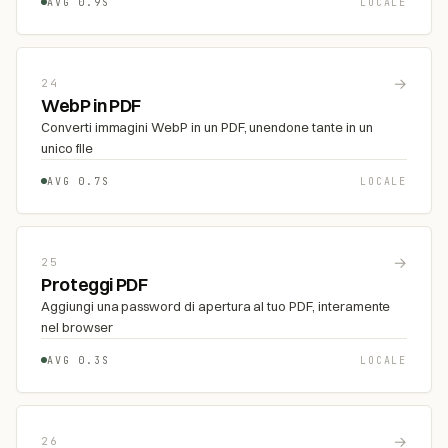
AVG 0.9S
LOCALE
→
24
WebP in PDF
Converti immagini WebP in un PDF, unendone tante in un
unico file
AVG 0.7S
LOCALE
→
25
Proteggi PDF
Aggiungi una password di apertura al tuo PDF, interamente
nel browser
AVG 0.3S
LOCALE
→
26