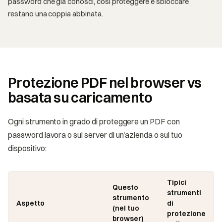
password che già conosci, così proteggere e sbloccare
restano una coppia abbinata.
Protezione PDF nel browser vs
basata su caricamento
Ogni strumento in grado di proteggere un PDF con
password lavora o sul server di un'azienda o sul tuo
dispositivo:
Tipici
Questo
strumenti
strumento
Aspetto
di
(nel tuo
protezione
browser)