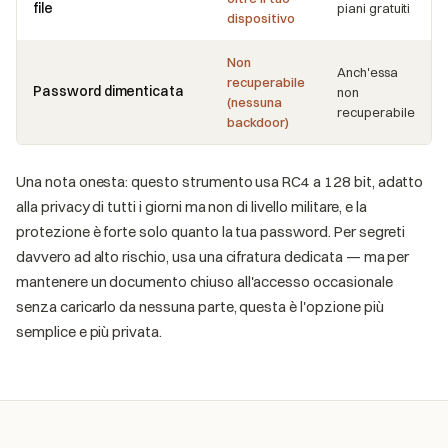
file
piani gratuiti
dispositivo
Non
Anch'essa
recuperabile
Password dimenticata
non
(nessuna
recuperabile
backdoor)
Una nota onesta: questo strumento usa RC4 a 128 bit, adatto
alla privacy di tutti i giorni ma non di livello militare, e la
protezione è forte solo quanto la tua password. Per segreti
davvero ad alto rischio, usa una cifratura dedicata — ma per
mantenere un documento chiuso all'accesso occasionale
senza caricarlo da nessuna parte, questa è l'opzione più
semplice e più privata.