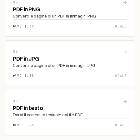
→
05
PDF in PNG
Converti le pagine di un PDF in immagini PNG
AVG 1.6S
LOCALE
→
06
PDF in JPG
Converti le pagine di un PDF in immagini JPG
AVG 1.5S
LOCALE
→
07
PDF in testo
Estrai il contenuto testuale dai file PDF
AVG 0.9S
LOCALE