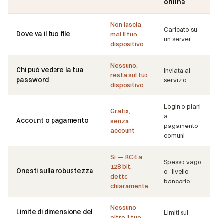
online
Non lascia
Caricato su
Dove va il tuo file
mai il tuo
un server
dispositivo
Nessuno:
Chi può vedere la tua
Inviata al
resta sul tuo
password
servizio
dispositivo
Login o piani
Gratis,
a
Account o pagamento
senza
pagamento
account
comuni
Sì — RC4 a
Spesso vago
128 bit,
Onesti sulla robustezza
o "livello
detto
bancario"
chiaramente
Nessuno
Limite di dimensione del
Limiti sui
oltre il tuo