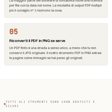
La maggior parte dei software di contabilità vuole una ricevuta
per file con la data nel nome. La modalità di output PDF multipli
più il consiglio n° 1 risolvono la cosa.
05
Riconverti il PDF in PNG se serve
Un PDF finito è una strada a senso unico, a meno che tu non
conservi il JPG originale. Il nostro strumento PDF in PNG estrae
le pagine come immagini se hai perso gli originali.
TUTTI GLI STRUMENTI SONO 100% GRATUITI E
SICURI