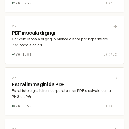
AVG 0.4S
LOCALE
→
22
PDF in scala di grigi
Converti in scala di grigi o bianco e nero per risparmiare
inchiostro a colori
AVG 1.8S
LOCALE
→
23
Estrai immagini da PDF
Estrai foto e grafiche incorporate in un PDF e salvale come
PNG o JPG
AVG 0.9S
LOCALE