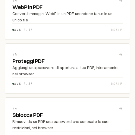
→
24
WebP in PDF
Converti immagini WebP in un PDF, unendone tante in un
unico file
AVG 0.7S
LOCALE
→
25
Proteggi PDF
Aggiungi una password di apertura al tuo PDF, interamente
nel browser
AVG 0.3S
LOCALE
→
26
Sblocca PDF
Rimuovi da un PDF una password che conosci o le sue
restrizioni, nel browser