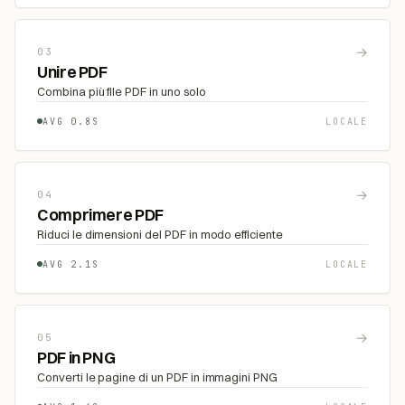
→
03
Unire PDF
Combina più file PDF in uno solo
AVG 0.8S
LOCALE
→
04
Comprimere PDF
Riduci le dimensioni del PDF in modo efficiente
AVG 2.1S
LOCALE
→
05
PDF in PNG
Converti le pagine di un PDF in immagini PNG