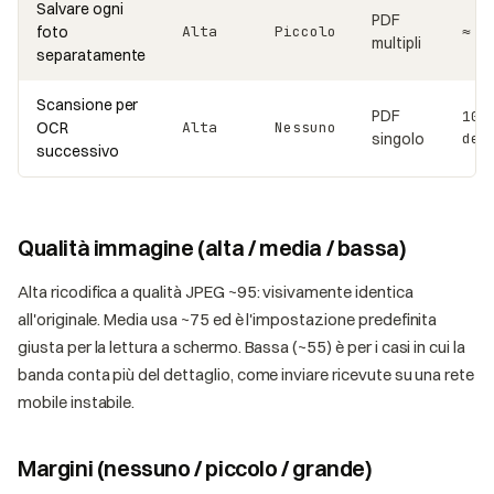
Salvare ogni
PDF
foto
Alta
Piccolo
≈ 1
multipli
separatamente
Scansione per
PDF
100
OCR
Alta
Nessuno
singolo
del
successivo
Qualità immagine (alta / media / bassa)
Alta ricodifica a qualità JPEG ~95: visivamente identica
all'originale. Media usa ~75 ed è l'impostazione predefinita
giusta per la lettura a schermo. Bassa (~55) è per i casi in cui la
banda conta più del dettaglio, come inviare ricevute su una rete
mobile instabile.
Margini (nessuno / piccolo / grande)