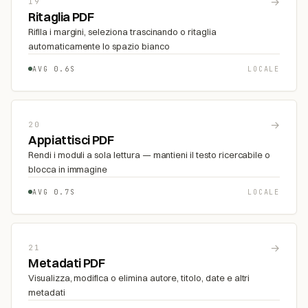
→
19
Ritaglia PDF
Rifila i margini, seleziona trascinando o ritaglia
automaticamente lo spazio bianco
AVG 0.6S
LOCALE
→
20
Appiattisci PDF
Rendi i moduli a sola lettura — mantieni il testo ricercabile o
blocca in immagine
AVG 0.7S
LOCALE
→
21
Metadati PDF
Visualizza, modifica o elimina autore, titolo, date e altri
metadati