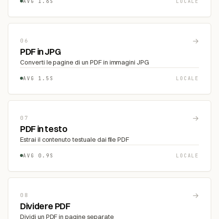
AVG 1.6S
LOCALE
→
06
PDF in JPG
Converti le pagine di un PDF in immagini JPG
AVG 1.5S
LOCALE
→
07
PDF in testo
Estrai il contenuto testuale dai file PDF
AVG 0.9S
LOCALE
→
08
Dividere PDF
Dividi un PDF in pagine separate