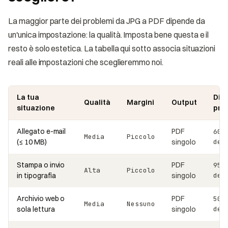
La maggior parte dei problemi da JPG a PDF dipende da
un'unica impostazione: la qualità. Imposta bene questa e il
resto è solo estetica. La tabella qui sotto associa situazioni
reali alle impostazioni che sceglieremmo noi.
La tua
Dime
Qualità
Margini
Output
situazione
pre
Allegato e-mail
PDF
60-
Media
Piccolo
(≤ 10 MB)
singolo
del
Stampa o invio
PDF
95-
Alta
Piccolo
in tipografia
singolo
del
Archivio web o
PDF
50-
Media
Nessuno
sola lettura
singolo
del