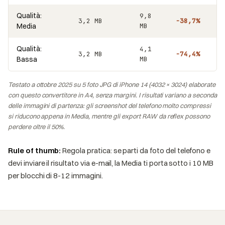
Qualità:
9,8
3,2 MB
−38,7%
Media
MB
Qualità:
4,1
3,2 MB
−74,4%
Bassa
MB
Testato a ottobre 2025 su 5 foto JPG di iPhone 14 (4032 × 3024) elaborate
con questo convertitore in A4, senza margini. I risultati variano a seconda
delle immagini di partenza: gli screenshot del telefono molto compressi
si riducono appena in Media, mentre gli export RAW da reflex possono
perdere oltre il 50%.
Rule of thumb:
Regola pratica: se parti da foto del telefono e
devi inviare il risultato via e-mail, la Media ti porta sotto i 10 MB
per blocchi di 8-12 immagini.