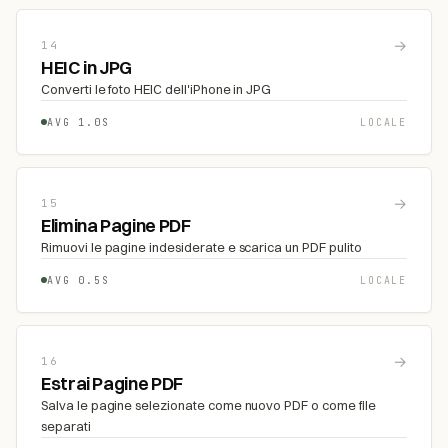
→
14
HEIC in JPG
Converti le foto HEIC dell'iPhone in JPG
AVG 1.0S
LOCALE
→
15
Elimina Pagine PDF
Rimuovi le pagine indesiderate e scarica un PDF pulito
AVG 0.5S
LOCALE
→
16
Estrai Pagine PDF
Salva le pagine selezionate come nuovo PDF o come file
separati