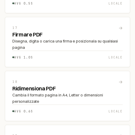
AVG 0.5S
LOCALE
→
17
Firmare PDF
Disegna, digita o carica una firma e posizionala su qualsiasi
pagina
AVG 1.0S
LOCALE
→
18
Ridimensiona PDF
Cambia il formato pagina in A4, Letter o dimensioni
personalizzate
AVG 0.6S
LOCALE