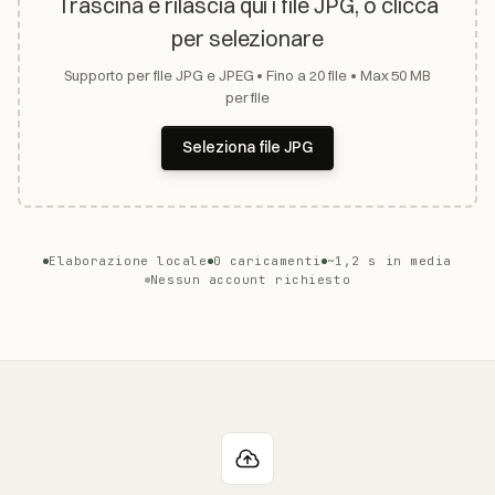
Trascina e rilascia qui i file JPG, o clicca
per selezionare
Supporto per file JPG e JPEG • Fino a 20 file • Max 50 MB
per file
Seleziona file JPG
Elaborazione locale
0 caricamenti
~1,2 s in media
Nessun account richiesto