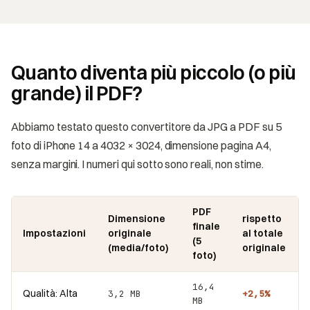
Quanto diventa più piccolo (o più
grande) il PDF?
Abbiamo testato questo convertitore da JPG a PDF su 5
foto di iPhone 14 a 4032 × 3024, dimensione pagina A4,
senza margini. I numeri qui sotto sono reali, non stime.
PDF
Dimensione
rispetto
finale
Impostazioni
originale
al totale
(5
(media/foto)
originale
foto)
16,4
Qualità: Alta
3,2 MB
+2,5%
MB