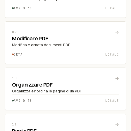
AVG 0.6S
LOCALE
→
09
Modificare PDF
Modifica e annota documenti PDF
BETA
LOCALE
→
10
Organizzare PDF
Organizza e riordina le pagine di un PDF
AVG 0.7S
LOCALE
→
11
Ruota PDF