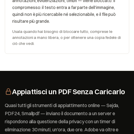
annotazioni, evidenziazioni, timbri — viene bloccato. Il
compromesso: il testo entra a far parte dell'immagine,
quindi non è più ricercabile né selezionabile, e il file può
risultare più grande.
Usala quando hai bisogno di bloccare tutto, comprese le
annotazioni a mano libera, o per ottenere una copia fedele di
ciò che vedi.
Appiattisci un PDF Senza Caricarlo
Quasi tutti gli strumenti di appiattimento online — Sejda,
PDF24, Smallpdf — inviano il documento a un server e
rispondono alla questione della privacy con un timer di
eliminazione: 30 minuti, un'ora, due ore. Adobe va oltre e