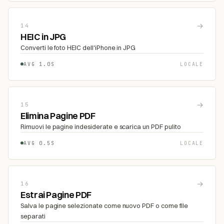
→
14
HEIC in JPG
Converti le foto HEIC dell'iPhone in JPG
AVG 1.0S
LOCALE
→
15
Elimina Pagine PDF
Rimuovi le pagine indesiderate e scarica un PDF pulito
AVG 0.5S
LOCALE
→
16
Estrai Pagine PDF
Salva le pagine selezionate come nuovo PDF o come file
separati