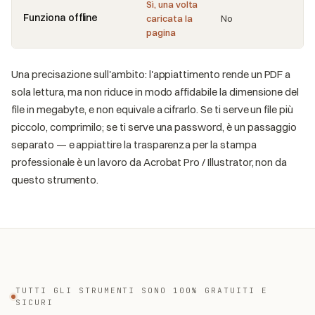
Sì, una volta
Funziona offline
caricata la
No
pagina
Una precisazione sull'ambito: l'appiattimento rende un PDF a
sola lettura, ma non riduce in modo affidabile la dimensione del
file in megabyte, e non equivale a cifrarlo. Se ti serve un file più
piccolo, comprimilo; se ti serve una password, è un passaggio
separato — e appiattire la trasparenza per la stampa
professionale è un lavoro da Acrobat Pro / Illustrator, non da
questo strumento.
TUTTI GLI STRUMENTI SONO 100% GRATUITI E
SICURI