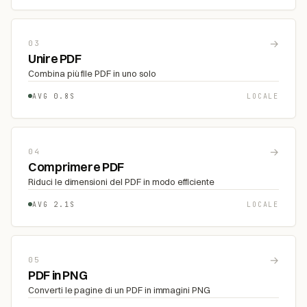
→
03
Unire PDF
Combina più file PDF in uno solo
AVG 0.8S
LOCALE
→
04
Comprimere PDF
Riduci le dimensioni del PDF in modo efficiente
AVG 2.1S
LOCALE
→
05
PDF in PNG
Converti le pagine di un PDF in immagini PNG