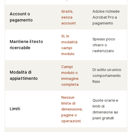
Gratis,
Adobe richiede
Account o
senza
Acrobat Pro a
pagamento
account
pagamento
Sì, in
Spesso poco
Mantiene il testo
modalità
chiaro o
ricercabile
campi
rasterizzato
modulo
Campi
Di solito un unico
Modalità di
modulo o
comportamento
appiattimento
immagine
fisso
completa
Nessun
Quote orarie e
limite di
limiti di
Limiti
dimensione,
dimensione sui
pagine o
piani gratuiti
operazioni