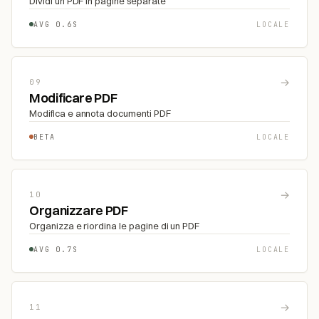
Dividi un PDF in pagine separate
AVG 0.6S
LOCALE
→
09
Modificare PDF
Modifica e annota documenti PDF
BETA
LOCALE
→
10
Organizzare PDF
Organizza e riordina le pagine di un PDF
AVG 0.7S
LOCALE
→
11