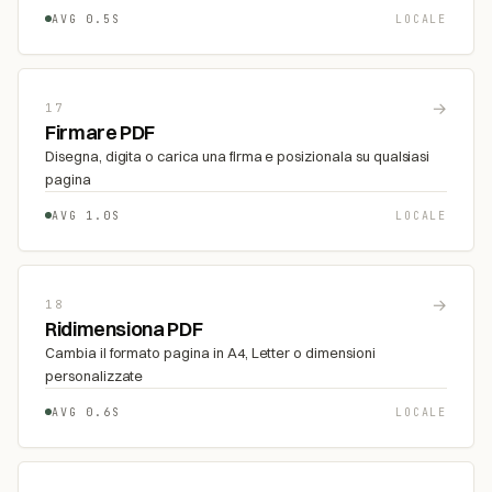
AVG 0.5S
LOCALE
→
17
Firmare PDF
Disegna, digita o carica una firma e posizionala su qualsiasi
pagina
AVG 1.0S
LOCALE
→
18
Ridimensiona PDF
Cambia il formato pagina in A4, Letter o dimensioni
personalizzate
AVG 0.6S
LOCALE