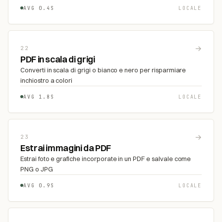
AVG 0.4S
LOCALE
→
22
PDF in scala di grigi
Converti in scala di grigi o bianco e nero per risparmiare
inchiostro a colori
AVG 1.8S
LOCALE
→
23
Estrai immagini da PDF
Estrai foto e grafiche incorporate in un PDF e salvale come
PNG o JPG
AVG 0.9S
LOCALE