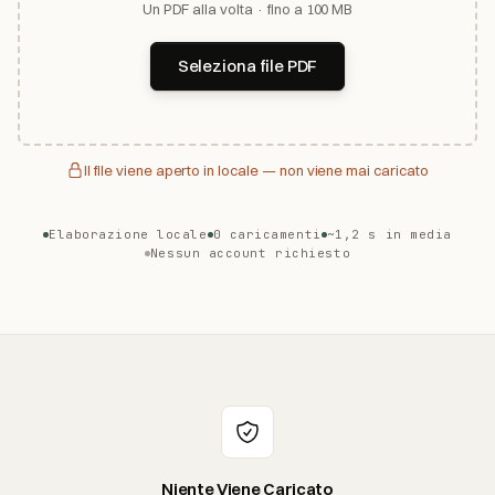
Un PDF alla volta · fino a 100 MB
Seleziona file PDF
Il file viene aperto in locale — non viene mai caricato
Elaborazione locale
0 caricamenti
~1,2 s in media
Nessun account richiesto
Niente Viene Caricato