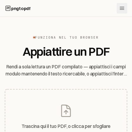
pngtopdf
FUNZIONA NEL TUO BROWSER
Appiattire un PDF
Rendi a sola lettura un PDF compilato — appiattisci i campi
modulo mantenendo il testo ricercabile, o appiattisci l'intera
pagina in un'immagine. Il file non lascia mai il tuo dispositivo.
Trascina qui il tuo PDF, o clicca per sfogliare