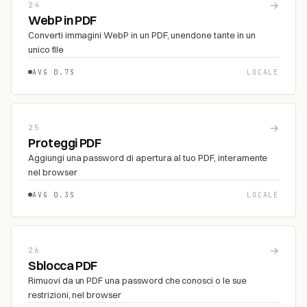
→
24
WebP in PDF
Converti immagini WebP in un PDF, unendone tante in un
unico file
AVG 0.7S
LOCALE
→
25
Proteggi PDF
Aggiungi una password di apertura al tuo PDF, interamente
nel browser
AVG 0.3S
LOCALE
→
26
Sblocca PDF
Rimuovi da un PDF una password che conosci o le sue
restrizioni, nel browser