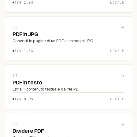
AVG 1.6S
LOCALE
→
06
PDF in JPG
Converti le pagine di un PDF in immagini JPG
AVG 1.5S
LOCALE
→
07
PDF in testo
Estrai il contenuto testuale dai file PDF
AVG 0.9S
LOCALE
→
08
Dividere PDF