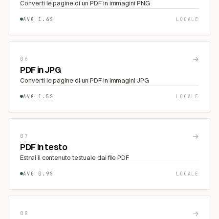
Converti le pagine di un PDF in immagini PNG
AVG 1.6S
LOCALE
→
06
PDF in JPG
Converti le pagine di un PDF in immagini JPG
AVG 1.5S
LOCALE
→
07
PDF in testo
Estrai il contenuto testuale dai file PDF
AVG 0.9S
LOCALE
→
08