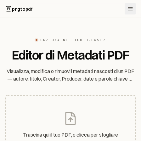
pngtopdf
FUNZIONA NEL TUO BROWSER
Editor di Metadati PDF
Visualizza, modifica o rimuovi i metadati nascosti di un PDF
— autore, titolo, Creator, Producer, date e parole chiave —
direttamente nel browser. Il tuo file non lascia mai il tuo
dispositivo.
Trascina qui il tuo PDF, o clicca per sfogliare