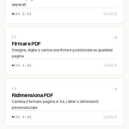
separati
AVG 0.5S
LOCALE
→
17
Firmare PDF
Disegna, digita o carica una firma e posizionala su qualsiasi
pagina
AVG 1.0S
LOCALE
→
18
Ridimensiona PDF
Cambia il formato pagina in A4, Letter o dimensioni
personalizzate
AVG 0.6S
LOCALE