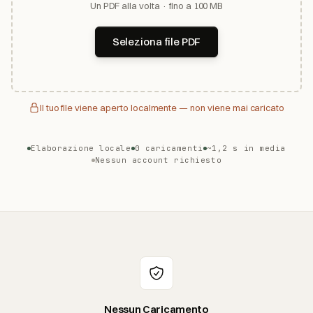
Un PDF alla volta · fino a 100 MB
Seleziona file PDF
Il tuo file viene aperto localmente — non viene mai caricato
Elaborazione locale
0 caricamenti
~1,2 s in media
Nessun account richiesto
Nessun Caricamento