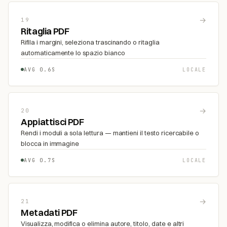
→
19
Ritaglia PDF
Rifila i margini, seleziona trascinando o ritaglia
automaticamente lo spazio bianco
AVG 0.6S
LOCALE
→
20
Appiattisci PDF
Rendi i moduli a sola lettura — mantieni il testo ricercabile o
blocca in immagine
AVG 0.7S
LOCALE
→
21
Metadati PDF
Visualizza, modifica o elimina autore, titolo, date e altri