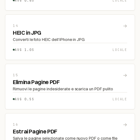
AVG 0.6S
LOCALE
→
14
HEIC in JPG
Converti le foto HEIC dell'iPhone in JPG
AVG 1.0S
LOCALE
→
15
Elimina Pagine PDF
Rimuovi le pagine indesiderate e scarica un PDF pulito
AVG 0.5S
LOCALE
→
16
Estrai Pagine PDF
Salva le pagine selezionate come nuovo PDF o come file