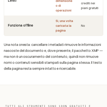
Limiti
dimensione
crediti nei
o di
piani gratuiti
operazioni
Sì, una volta
Funziona offline
caricata la
No
pagina
Una nota onesta: cancellare i metadati rimuove le informazioni
nascoste del documento e, dove presente, il pacchetto XMP —
ma non è un oscuramento del contenuto, quindi non rimuove
nomi o contenuti sensibili stampati sulla pagina stessa. Il testo
della pagina resta sempre intatto e ricercabile.
TUTTI GLI STRUMENTI SONO 100% GRATUITI E