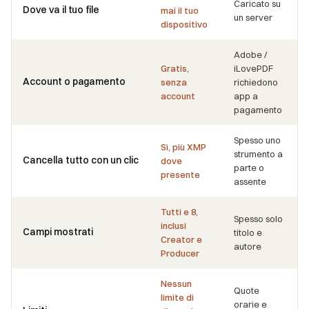
Caricato su
Dove va il tuo file
mai il tuo
un server
dispositivo
Adobe /
Gratis,
iLovePDF
Account o pagamento
senza
richiedono
account
app a
pagamento
Spesso uno
Sì, più XMP
strumento a
Cancella tutto con un clic
dove
parte o
presente
assente
Tutti e 8,
Spesso solo
inclusi
Campi mostrati
titolo e
Creator e
autore
Producer
Nessun
Quote
limite di
orarie e