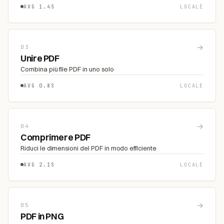
AVG 1.4S
LOCALE
→
03
Unire PDF
Combina più file PDF in uno solo
AVG 0.8S
LOCALE
→
04
Comprimere PDF
Riduci le dimensioni del PDF in modo efficiente
AVG 2.1S
LOCALE
→
05
PDF in PNG