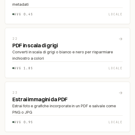
metadati
AVG 0.4S
LOCALE
→
22
PDF in scala di grigi
Converti in scala di grigi o bianco e nero per risparmiare
inchiostro a colori
AVG 1.8S
LOCALE
→
23
Estrai immagini da PDF
Estrai foto e grafiche incorporate in un PDF e salvale come
PNG o JPG
AVG 0.9S
LOCALE