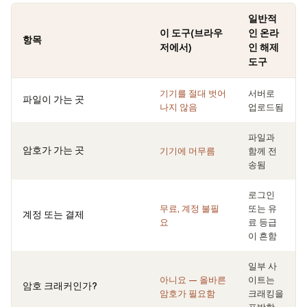
일반적
이 도구(브라우
인 온라
항목
저에서)
인 해제
도구
기기를 절대 벗어
서버로
파일이 가는 곳
나지 않음
업로드됨
파일과
암호가 가는 곳
기기에 머무름
함께 전
송됨
로그인
무료, 계정 불필
또는 유
계정 또는 결제
요
료 등급
이 흔함
일부 사
아니요 — 올바른
이트는
암호 크래커인가?
암호가 필요함
크래킹을
표방함