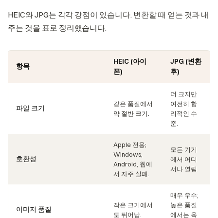
HEIC와 JPG는 각각 강점이 있습니다. 변환할 때 얻는 것과 내
주는 것을 표로 정리했습니다.
HEIC (아이
JPG (변환
항목
폰)
후)
더 크지만
같은 품질에서
여전히 합
파일 크기
약 절반 크기.
리적인 수
준.
Apple 전용;
모든 기기
Windows,
호환성
에서 어디
Android, 웹에
서나 열림.
서 자주 실패.
매우 우수;
작은 크기에서
높은 품질
이미지 품질
도 뛰어남.
에서는 육