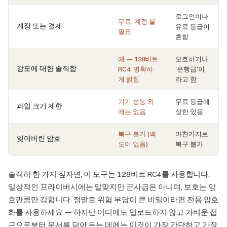
로그인이나
무료, 계정 불
계정 또는 결제
유료 등급이
필요
흔함
예 — 128비트
모호하거나
강도에 대한 솔직함
RC4, 명확하
'은행급'이
게 밝힘
라고 함
기기 성능 외
무료 등급에
파일 크기 제한
에는 없음
상한 있음
복구 불가 (백
마찬가지로
잊어버린 암호
도어 없음)
복구 불가
솔직히 한 가지 짚자면, 이 도구는 128비트 RC4를 사용합니다.
일상적인 프라이버시에는 알맞지만 군사급은 아니며, 보호는 암
호만큼만 강합니다. 정말로 위험 부담이 큰 비밀이라면 전용 암호
화를 사용하세요 — 하지만 어디에도 업로드하지 않고 가벼운 접
근으로부터 문서를 닫아 두는 데에는 이것이 가장 간단하고 가장