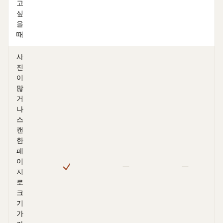
고
싶
을
때
사
진
이
많
거
나
스
캔
한
페
이
지
로
크
기
가