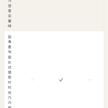
가
장
중
요
할
때
압
축
흔
적
없
는
선
명
한
미
리
보
기
가
필