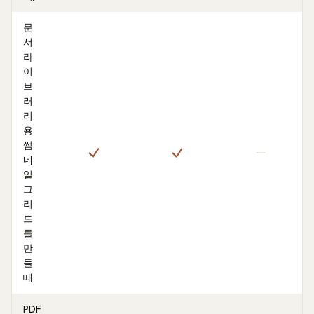
문
서
라
이
브
러
리
용
썸
네
일
그
리
드
를
만
들
때
PDF