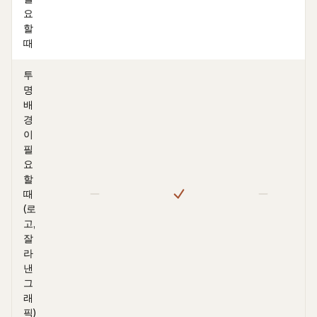
요
할
때
투
명
배
경
이
필
요
할
때
(로
고,
잘
라
낸
그
래
픽)