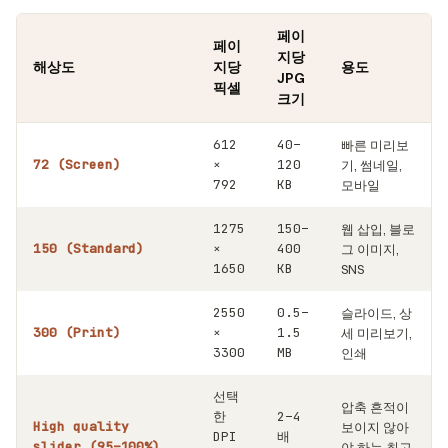
페이
페이
지당
해상도
지당
용도
JPG
픽셀
크기
612
40–
빠른 미리보
72 (Screen)
×
120
기, 썸네일,
792
KB
모바일
1275
150–
웹 삽입, 블로
150 (Standard)
×
400
그 이미지,
1650
KB
SNS
2550
0.5–
슬라이드, 상
300 (Print)
×
1.5
세 미리보기,
3300
MB
인쇄
선택
압축 흔적이
한
2–4
High quality
보이지 않아
DPI
배
slider (95–100%)
야 하는 최고