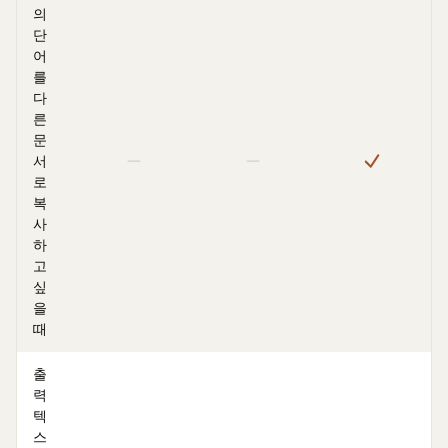
의
단
어
를
다
른
문
서
로
복
사
하
고
싶
을
때
출
력
텍
스