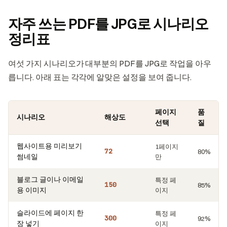
자주 쓰는 PDF를 JPG로 시나리오
정리표
여섯 가지 시나리오가 대부분의 PDF를 JPG로 작업을 아우
릅니다. 아래 표는 각각에 알맞은 설정을 보여 줍니다.
페이지
품
시나리오
해상도
선택
질
웹사이트용 미리보기
1페이지
72
80%
썸네일
만
블로그 글이나 이메일
특정 페
150
85%
용 이미지
이지
슬라이드에 페이지 한
특정 페
300
92%
장 넣기
이지