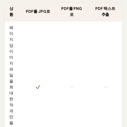
상
PDF를 PNG
PDF 텍스트
PDF를 JPG로
황
로
추출
페
이
지
당
이
미
지
파
일
을
최
대
한
작
게
만
들