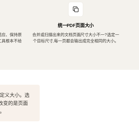
统一PDF页面大小
适应、保持原
合并或扫描出来的文档页面尺寸大小不一?选定一
工具根本不给
个目标尺寸,每一页都会输出成完全相同的大小。
意自定义大小。选
改变的是页面
制。