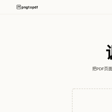
pngtopdf
把PDF页