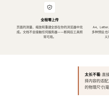
全程零上传
页面的测量、缩放和重建全部在你的浏览器中完
A4、Lett
成。文档不会接触任何服务器——断网后工具照
多种预设;也可
常可用。
义
太长不看:
直接
择内容的适配
的物理尺寸(毫