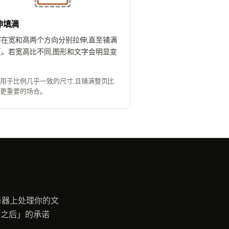
伸填满
容在宽和高两个方向分别拉伸,直至铺满
页。若宽高比不同,图形和文字会明显变
。
用于比例几乎一致的尺寸,且铺满整页比
确更重要的场合。
服务器上处理你的文
「之后」的承诺