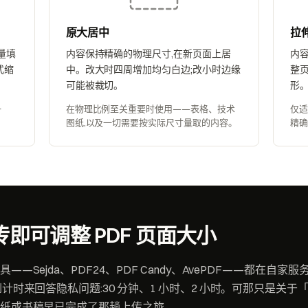
原大居中
拉
量填
内容保持精确的物理尺寸,在新页面上居
内
式缩
中。改大时四周增加均匀白边;改小时边缘
整
可能被裁切。
形
一
在物理比例至关重要时使用——表格、技术
仅适
图纸,以及一切需要按实际尺寸量取的内容。
精
即可调整 PDF 页面大小
—Sejda、PDF24、PDF Candy、AvePDF——都在自家
计时来回答隐私问题:30 分钟、1 小时、2 小时。可那只是关于
纸或书稿早已完成了那趟上传之旅。