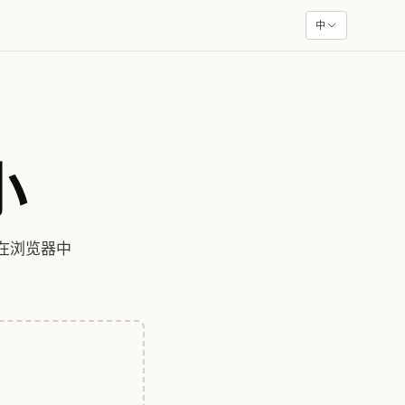
中
小
程在浏览器中