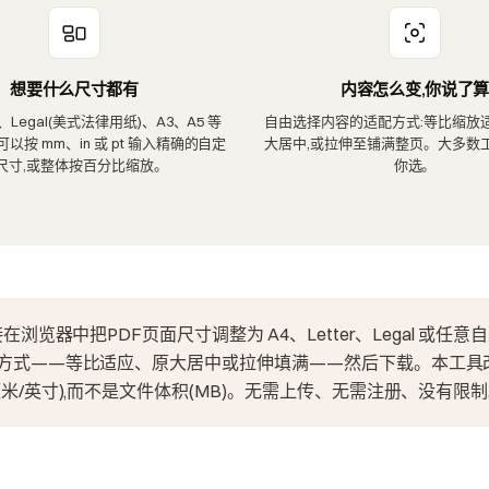
想要什么尺寸都有
内容怎么变,你说了算
er、Legal(美式法律用纸)、A3、A5 等
自由选择内容的适配方式:等比缩放
以按 mm、in 或 pt 输入精确的自定
大居中,或拉伸至铺满整页。大多数
尺寸,或整体按百分比缩放。
你选。
在浏览器中把PDF页面尺寸调整为 A4、Letter、Legal 或任
方式——等比适应、原大居中或拉伸填满——然后下载。本工具
米/英寸),而不是文件体积(MB)。无需上传、无需注册、没有限