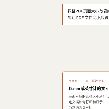
调整PDF页面大小,改
想让 PDF 文件变小,应
页面尺寸——本工具改变的
以 mm 或英寸计的宽 ×
页面对应的纸张大小:A4、Le
定文档如何打印和显示——一
仍然约为 2 MB。