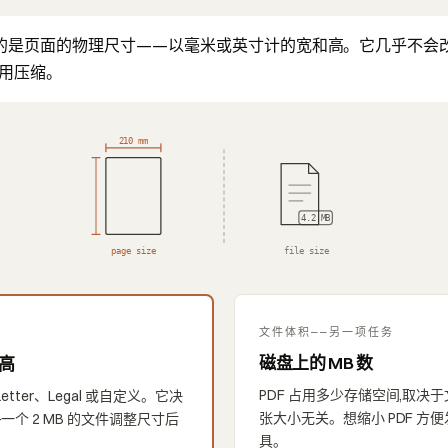
变的是页面的物理尺寸——以毫米或英寸计的宽和高。它几乎不会改变
该用压缩。
210 mm
4.2 MB
page size
file size
文件体积——另一项任务
磁盘上的 MB 数
 高
PDF 占用多少存储空间,取决
tter、Legal 或自定义。它决
张大小无关。想缩小 PDF 方
个 2 MB 的文件调整尺寸后
具。