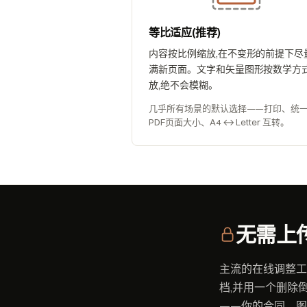
等比适应(推荐)
内容按比例缩放,在不变形的前提下尽
满新页面。文字和矢量图形按数学方
放,绝不会模糊。
几乎所有场景的默认选择——打印、统
PDF页面大小、A4 ↔ Letter 互转。
无需上传
主流的在线调整工具—
档,并用一个删除倒
——你的合同、图