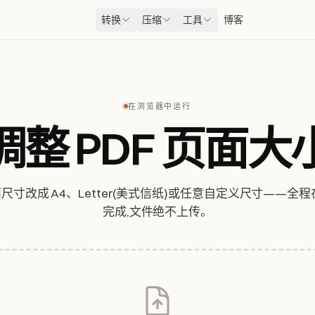
转换
压缩
工具
博客
在浏览器中运行
调整 PDF 页面大
面尺寸改成 A4、Letter(美式信纸)或任意自定义尺寸——全
完成,文件绝不上传。