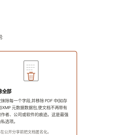
:
除全部
抹除每一个字段,并移除 PDF 中(如存
)XMP 元数据数据包,使文档不再带有
何作者、公司或软件的痕迹。这是最强
隐私选项。
于在公开分享前把文档匿名化。