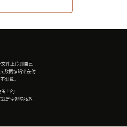
个文件上传到自己
F 则把元数据编辑锁在付
并不划算。
设备上的
—这就是全部隐私政