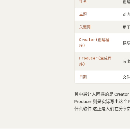
作者
创
主题
对
关键词
用
Creator(创建程
撰
序)
Producer(生成程
写出
序)
日期
文
其中最让人困惑的是 Creator
Producer 则是实际写出这
什么软件,这正是人们在分享