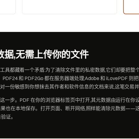
数据,无需上传你的文件
工具都藏着一个矛盾:为了清除文件里的私密数据,它们却要把整
PDF24 和 PDF2Go 都在服务器端处理;Adobe 和 iLovePD
对一份敏感到你想抹去其作者和软件信息的文档来说,这笔交易
这一步。PDF 在你的浏览器标签页中打开,其元数据由运行在你
t 重写,结果也在本地保存。打开页面、断开网络,照样能清除元数据—
自验证。