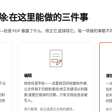
除:在这里能做的三件事
检查 PDF 暴露了什么、修正它,或抹除它。每一项做的事都不同
编辑
清
个元
修改任意字段——设置规范的标题和作者,
一次
让文件易于归档和查找;修正关键词以利搜
在的
程序)
索;或更正错误的日期。只有文档信息会被
任
的快
写入。
的
用于整理、标记或更正文档的属性。
用