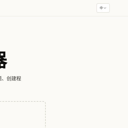
中
器
题、创建程