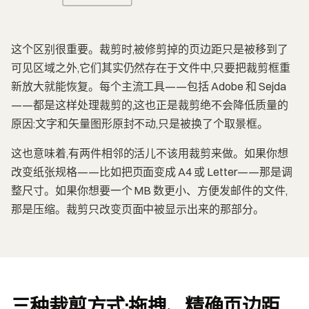
这个区别很重要。裁剪时,被修剪掉的页边距只是被移到了
可见区域之外,它们其实仍然存在于文件中,只要把裁剪框重
新放大就能恢复。每个主流工具——包括 Adobe 和 Sejda
——都是这样处理裁剪的,这也正是裁剪绝不会降低质量的
原因:文字和矢量图形原封不动,只是被换了个取景框。
这也意味着,有两件相邻的活儿不该用裁剪来做。如果你想
改变纸张规格——比如把页面变成 A4 或 Letter——那是调
整尺寸。如果你想要一个 MB 数更小、方便发邮件的文件,
那是压缩。裁剪只改变页面中被显示出来的那部分。
三种裁剪方式:拖拽、精确页边距,