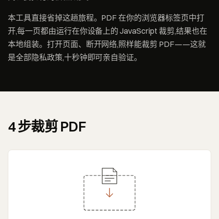
本工具直接省掉这趟旅程。PDF 在你的浏览器标签页中打
开,每一页都由运行在你设备上的 JavaScript 裁剪,结果也在
本地组装。打开页面、断开网络,照样能裁剪 PDF——这就
是全部隐私政策,十秒钟即可亲自验证。
4 步裁剪 PDF