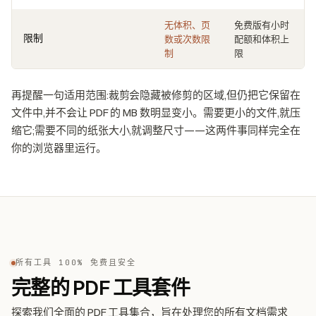
无体积、页
免费版有小时
限制
数或次数限
配额和体积上
制
限
再提醒一句适用范围:裁剪会隐藏被修剪的区域,但仍把它保留在
文件中,并不会让 PDF 的 MB 数明显变小。需要更小的文件,就压
缩它;需要不同的纸张大小,就调整尺寸——这两件事同样完全在
你的浏览器里运行。
所有工具 100% 免费且安全
完整的 PDF 工具套件
探索我们全面的 PDF 工具集合，旨在处理您的所有文档需求