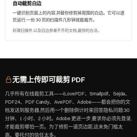
自动裁剪白边
一键识别页面上的内容,并替你修剪掉周围的白边。它可以逐
页运行,一份 30 页的扫描件几秒钟就能裁齐。
处理扫描件,以及白边参差不齐的文档,最快的办法。
无需上传即可裁剪 PDF
几乎所有在线裁剪工具——iLovePDF、Smallpdf、Sejda、
PDF24、PDF Candy、AvePDF、Adobe——都会把你的文
档发送到服务器,然后用一个删除倒计时来回答隐私问题:30
分钟、1 小时、2 小时。Adobe 更进一步,要求你必须先登录,
才能裁剪哪怕一页。为了修剪一道页边距,这未免门槛太
高、要托付的信任太多。