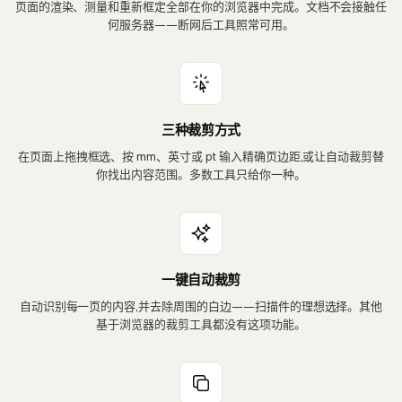
页面的渲染、测量和重新框定全部在你的浏览器中完成。文档不会接触任
何服务器——断网后工具照常可用。
三种裁剪方式
在页面上拖拽框选、按 mm、英寸或 pt 输入精确页边距,或让自动裁剪替
你找出内容范围。多数工具只给你一种。
一键自动裁剪
自动识别每一页的内容,并去除周围的白边——扫描件的理想选择。其他
基于浏览器的裁剪工具都没有这项功能。