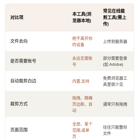
常见在线裁
本工具(浏
对比项
剪工具(需上
览器本地)
传)
绝不离开你
文件去向
上传到服务器
的设备
永远无需账
部分需要登录
是否需要账号
号
(如 Adobe)
免费浏览器工
自动裁剪白边
内置,支持
具里很少见
拖拽、精确
裁剪方式
页边距、自
通常只有拖拽
动
全部、某个
往往只能整份
页面范围
范围,或单
文件
页