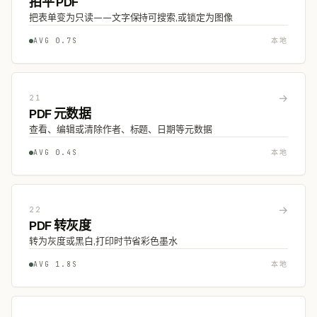
拍平 PDF
把表单变为只读——文字保持可搜索,或锁定为图像
AVG 0.7S
本地
→
21
PDF 元数据
查看、编辑或清除作者、标题、日期等元数据
AVG 0.4S
本地
→
22
PDF 转灰度
转为灰度或黑白,打印时节省彩色墨水
AVG 1.8S
本地