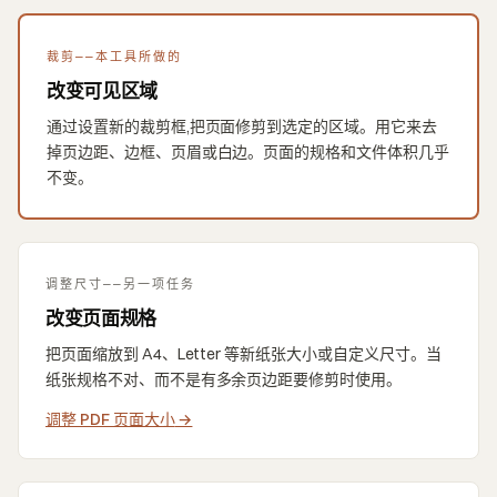
裁剪——本工具所做的
改变可见区域
通过设置新的裁剪框,把页面修剪到选定的区域。用它来去
掉页边距、边框、页眉或白边。页面的规格和文件体积几乎
不变。
调整尺寸——另一项任务
改变页面规格
把页面缩放到 A4、Letter 等新纸张大小或自定义尺寸。当
纸张规格不对、而不是有多余页边距要修剪时使用。
调整 PDF 页面大小
→