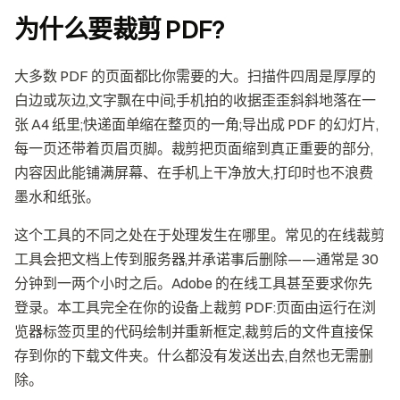
为什么要裁剪 PDF?
大多数 PDF 的页面都比你需要的大。扫描件四周是厚厚的
白边或灰边,文字飘在中间;手机拍的收据歪歪斜斜地落在一
张 A4 纸里;快递面单缩在整页的一角;导出成 PDF 的幻灯片,
每一页还带着页眉页脚。裁剪把页面缩到真正重要的部分,
内容因此能铺满屏幕、在手机上干净放大,打印时也不浪费
墨水和纸张。
这个工具的不同之处在于处理发生在哪里。常见的在线裁剪
工具会把文档上传到服务器,并承诺事后删除——通常是 30
分钟到一两个小时之后。Adobe 的在线工具甚至要求你先
登录。本工具完全在你的设备上裁剪 PDF:页面由运行在浏
览器标签页里的代码绘制并重新框定,裁剪后的文件直接保
存到你的下载文件夹。什么都没有发送出去,自然也无需删
除。