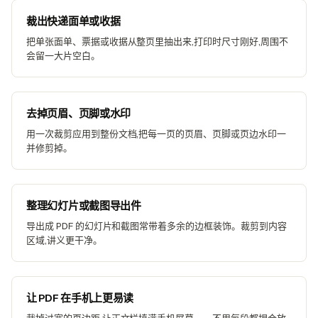
裁出快递面单或收据
把单张面单、票据或收据从整页里抽出来,打印时尺寸刚好,周围不
会留一大片空白。
去掉页眉、页脚或水印
用一次裁剪应用到整份文档,把每一页的页眉、页脚或页边水印一
并修剪掉。
整理幻灯片或截图导出件
导出成 PDF 的幻灯片和截图常带着多余的边框装饰。裁剪到内容
区域,讲义更干净。
让 PDF 在手机上更易读
裁掉过宽的页边距,让正文栏填满手机屏幕——不用每段都捏合放