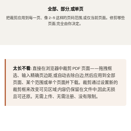
全部、部分,或单页
把裁剪应用到每一页、像 2–5 这样的页码范围,或仅当前页面。修剪哪些
页面,完全由你决定。
太长不看:
直接在浏览器中裁剪 PDF 页面——拖拽框
选、输入精确页边距,或自动去除白边,然后应用到全部
页面、某个范围或单个页面并下载。裁剪通过设置新的
裁剪框来改变可见区域;内容仍保留在文件中,因此无损
且可还原。无需上传、无需注册、没有限制。