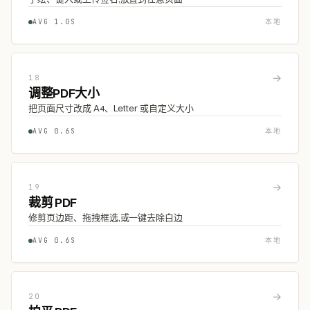
AVG 1.0S
本地
→
18
调整PDF大小
把页面尺寸改成 A4、Letter 或自定义大小
AVG 0.6S
本地
→
19
裁剪 PDF
修剪页边距、拖拽框选,或一键去除白边
AVG 0.6S
本地
→
20