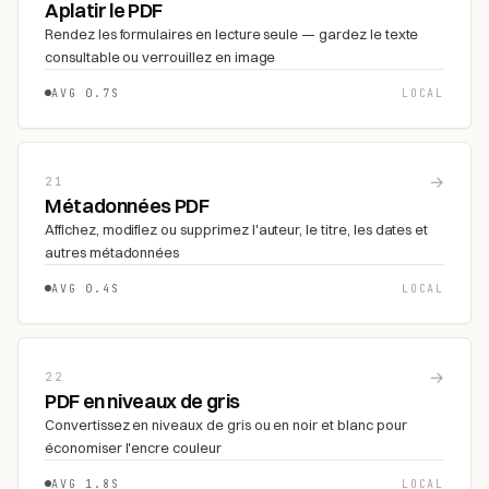
Aplatir le PDF
Rendez les formulaires en lecture seule — gardez le texte
consultable ou verrouillez en image
AVG 0.7S
LOCAL
→
21
Métadonnées PDF
Affichez, modifiez ou supprimez l'auteur, le titre, les dates et
autres métadonnées
AVG 0.4S
LOCAL
→
22
PDF en niveaux de gris
Convertissez en niveaux de gris ou en noir et blanc pour
économiser l'encre couleur
AVG 1.8S
LOCAL