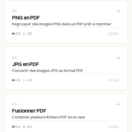
→
01
PNG en PDF
Regrouper des images PNG dans un PDF prêt à imprimer
AVG 1.2S
LOCAL
→
02
JPG en PDF
Convertir des images JPG au format PDF
AVG 1.4S
LOCAL
→
03
Fusionner PDF
Combiner plusieurs fichiers PDF en un seul
AVG 0.8S
LOCAL