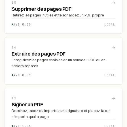
→
15
Supprimer des pages PDF
Retirez les pages inutiles et téléchargez un PDF propre
AVG 0.5S
LOCAL
→
16
Extraire des pages PDF
Enregistrez les pages choisies en un nouveau PDF ou en
fichiers séparés
AVG 0.5S
LOCAL
→
17
Signer un PDF
Dessinez, tapez ou importez une signature et placez-la sur
n'importe quelle page
AVG 1.0S
LOCAL