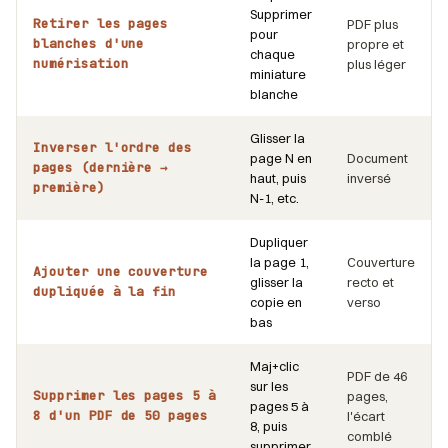
Supprimer
Retirer les pages
PDF plus
pour
blanches d'une
propre et
chaque
numérisation
plus léger
miniature
blanche
Glisser la
Inverser l'ordre des
page N en
Document
pages (dernière →
haut, puis
inversé
première)
N-1, etc.
Dupliquer
la page 1,
Couverture
Ajouter une couverture
glisser la
recto et
dupliquée à la fin
copie en
verso
bas
Maj+clic
PDF de 46
sur les
Supprimer les pages 5 à
pages,
pages 5 à
8 d'un PDF de 50 pages
l'écart
8, puis
comblé
supprimer