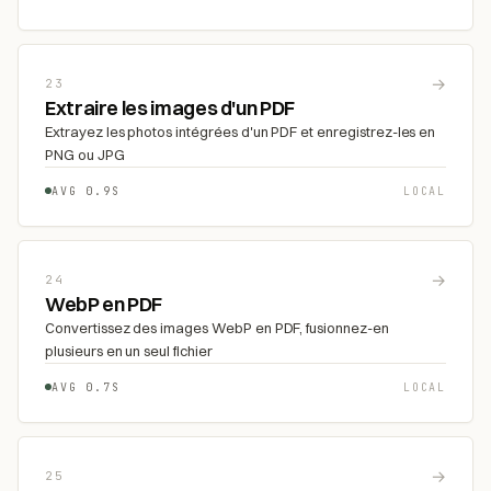
→
23
Extraire les images d'un PDF
Extrayez les photos intégrées d'un PDF et enregistrez-les en
PNG ou JPG
AVG 0.9S
LOCAL
→
24
WebP en PDF
Convertissez des images WebP en PDF, fusionnez-en
plusieurs en un seul fichier
AVG 0.7S
LOCAL
→
25