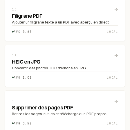
→
13
Filigrane PDF
Ajouter un filigrane texte à un PDF avec aperçu en direct
AVG 0.6S
LOCAL
→
14
HEIC en JPG
Convertir des photos HEIC d'iPhone en JPG
AVG 1.0S
LOCAL
→
15
Supprimer des pages PDF
Retirez les pages inutiles et téléchargez un PDF propre
AVG 0.5S
LOCAL