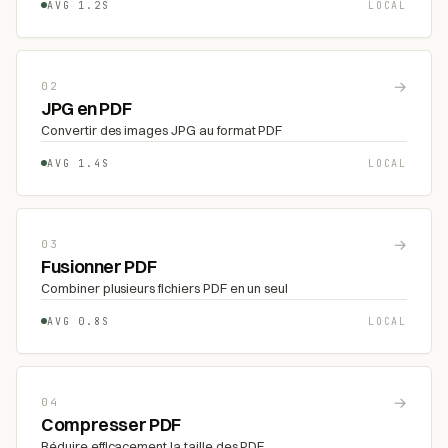
AVG 1.2S
LOCAL
→
02
JPG en PDF
Convertir des images JPG au format PDF
AVG 1.4S
LOCAL
→
03
Fusionner PDF
Combiner plusieurs fichiers PDF en un seul
AVG 0.8S
LOCAL
→
04
Compresser PDF
Réduire efficacement la taille des PDF