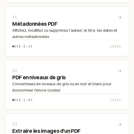
→
21
Métadonnées PDF
Affichez, modifiez ou supprimez l'auteur, le titre, les dates et
autres métadonnées
AVG 0.4S
LOCAL
→
22
PDF en niveaux de gris
Convertissez en niveaux de gris ou en noir et blanc pour
économiser l'encre couleur
AVG 1.8S
LOCAL
→
23
Extraire les images d'un PDF