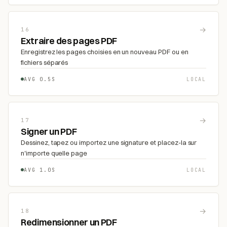
→
16
Extraire des pages PDF
Enregistrez les pages choisies en un nouveau PDF ou en
fichiers séparés
AVG 0.5S
LOCAL
→
17
Signer un PDF
Dessinez, tapez ou importez une signature et placez-la sur
n'importe quelle page
AVG 1.0S
LOCAL
→
18
Redimensionner un PDF